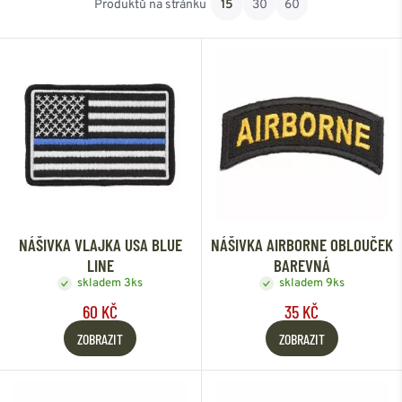
Produktů na stránku
15
30
60
Od nejlevnějšího
Od nejdražšího
NÁŠIVKA VLAJKA USA BLUE
NÁŠIVKA AIRBORNE OBLOUČEK
LINE
BAREVNÁ
skladem 3ks
skladem 9ks
60 KČ
35 KČ
ZOBRAZIT
ZOBRAZIT