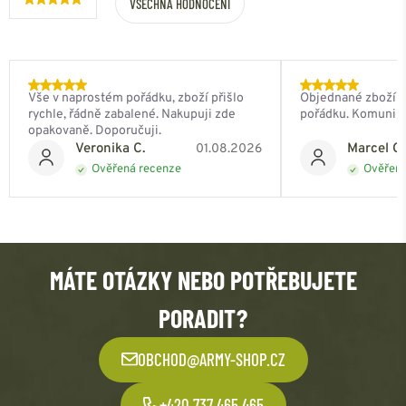
VŠECHNA HODNOCENÍ
Vše v naprostém pořádku, zboží přišlo
Objednané zboží do
rychle, řádně zabalené. Nakupuji zde
pořádku. Komunik
opakovaně. Doporučuji.
Veronika C.
Marcel Ch
01.08.2026
Ověřená recenze
Ověřená
MÁTE OTÁZKY NEBO POTŘEBUJETE
PORADIT?
OBCHOD@ARMY-SHOP.CZ
+420 737 465 465