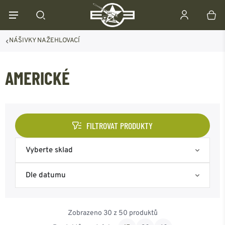
NÁŠIVKY NAŽEHLOVACÍ
AMERICKÉ
FILTROVAT PRODUKTY
Vyberte sklad
Skladem na eshopu
Dle datumu
Skladem Frýdek-Místek
Nejoblíbenější
Zobrazeno 30 z 50 produktů
Skladem Ostrava
Od nejnovějšího