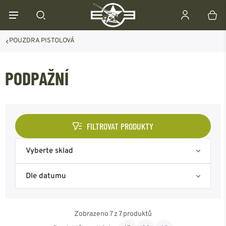
POUZDRA PISTOLOVÁ
PODPAŽNÍ
FILTROVAT PRODUKTY
Vyberte sklad
Skladem na eshopu
Dle datumu
Skladem Frýdek-Místek
Nejoblíbenější
Zobrazeno 7 z 7 produktů
Skladem Ostrava
Od nejnovějšího