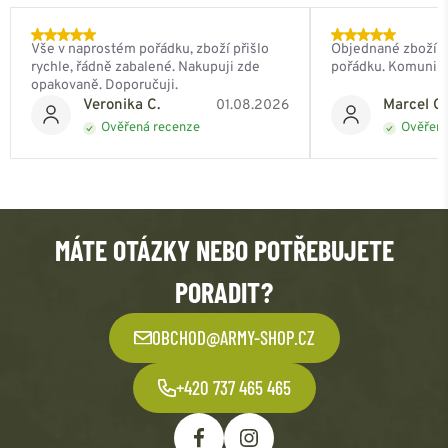
Vše v naprostém pořádku, zboží přišlo
Objednané zboží do
rychle, řádně zabalené. Nakupuji zde
pořádku. Komunik
opakovaně. Doporučuji.
Veronika C.
Marcel Ch
01.08.2026
Ověřená recenze
Ověřená
MÁTE OTÁZKY NEBO POTŘEBUJETE
PORADIT?
OBCHOD@ARMY-SHOP.CZ
+420 737 465 465