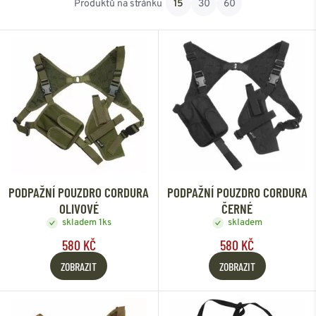
Produktů na stránku
15
30
60
Od nejlevnějšího
Od nejdražšího
PODPAŽNÍ POUZDRO CORDURA
PODPAŽNÍ POUZDRO CORDURA
OLIVOVÉ
ČERNÉ
skladem 1ks
skladem
580 KČ
580 KČ
ZOBRAZIT
ZOBRAZIT