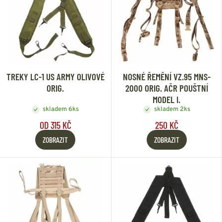
TREKY LC-1 US ARMY OLIVOVÉ
NOSNÉ ŘEMĚNÍ VZ.95 MNS-
ORIG.
2000 ORIG. AČR POUŠTNÍ
MODEL I.
skladem 6ks
skladem 2ks
OD 315 KČ
250 KČ
ZOBRAZIT
ZOBRAZIT