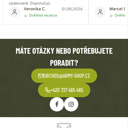
opakovaně. Doporučuji.
Veronika C.
Marcel Ch
01.08.2026
Ověřená recenze
Ověřená
MÁTE OTÁZKY NEBO POTŘEBUJETE
PORADIT?
OBCHOD@ARMY-SHOP.CZ
+420 737 465 465