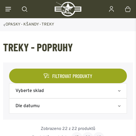
OPASKY - KŠANDY - TREKY
TREKY - POPRUHY
FILTROVAT PRODUKTY
Vyberte sklad
Skladem na eshopu
Dle datumu
Skladem Frýdek-Místek
Nejoblíbenější
Zobrazeno 22 z 22 produktů
Skladem Ostrava
Od nejnovějšího