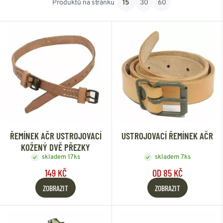
Produktů na stránku
15
30
60
Od nejlevnějšího
Od nejdražšího
ŘEMÍNEK AČR USTROJOVACÍ
USTROJOVACÍ ŘEMÍNEK AČR
KOŽENÝ DVĚ PŘEZKY
skladem 17ks
skladem 7ks
149 KČ
OD 85 KČ
ZOBRAZIT
ZOBRAZIT