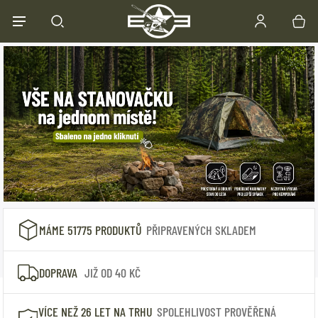
Přejít na obsah
MÁME 51775 PRODUKTŮ
PŘIPRAVENÝCH SKLADEM
DOPRAVA
JIŽ OD 40 KČ
VÍCE NEŽ 26 LET NA TRHU
SPOLEHLIVOST PROVĚŘENÁ