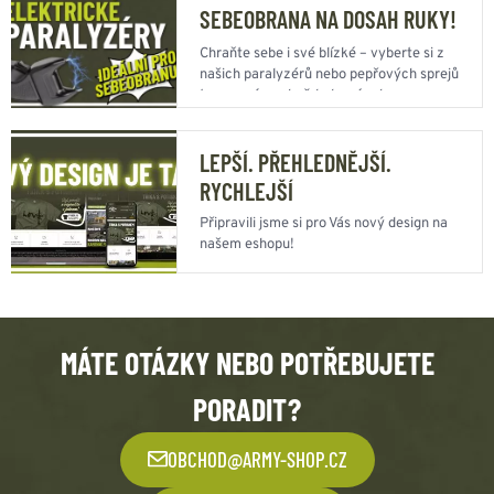
SEBEOBRANA NA DOSAH RUKY!
Chraňte sebe i své blízké – vyberte si z
našich paralyzérů nebo pepřových sprejů
ten pravý pro každodenní ochranu.
LEPŠÍ. PŘEHLEDNĚJŠÍ.
RYCHLEJŠÍ
Připravili jsme si pro Vás nový design na
našem eshopu!
MÁTE OTÁZKY NEBO POTŘEBUJETE
PORADIT?
OBCHOD@ARMY-SHOP.CZ