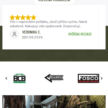
Vše v naprostém pořádku, zboží přišlo rychle, řádně
O
zabalené. Nakupuji zde opakovaně. Doporučuji.
K
VERONIKA C.
OVĚŘENÁ RECENZE
01.08.2026