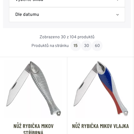
Skladem na eshopu
Dle datumu
Skladem Frýdek-Místek
Nejoblíbenější
Zobrazeno 30 z 104 produktů
Skladem Ostrava
Od nejnovějšího
Produktů na stránku
15
30
60
Od nejlevnějšího
Od nejdražšího
NŮŽ RYBIČKA MIKOV
NŮŽ RYBIČKA MIKOV VLAJKA
STŘÍBRNÁ