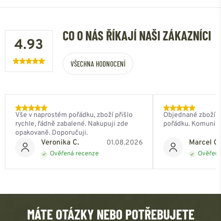
CO O NÁS ŘÍKAJÍ NAŠI ZÁKAZNÍCI
4.93
VŠECHNA HODNOCENÍ
Vše v naprostém pořádku, zboží přišlo
Objednané zboží do
rychle, řádně zabalené. Nakupuji zde
pořádku. Komunik
opakovaně. Doporučuji.
Veronika C.
Marcel Ch
01.08.2026
Ověřená recenze
Ověřená
MÁTE OTÁZKY NEBO POTŘEBUJETE