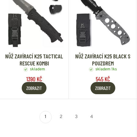
NŮŽ ZAVÍRACÍ K25 TACTICAL
NŮŽ ZAVÍRACÍ K25 BLACK S
RESCUE KOMBI
POUZDREM
skladem
skladem 1ks
1390 KČ
545 KČ
ZOBRAZIT
ZOBRAZIT
1
2
3
4