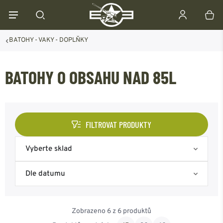
BATOHY - VAKY - DOPLŇKY
BATOHY O OBSAHU NAD 85L
FILTROVAT PRODUKTY
Vyberte sklad
Skladem na eshopu
Dle datumu
Skladem Frýdek-Místek
Nejoblíbenější
Zobrazeno 6 z 6 produktů
Skladem Ostrava
Od nejnovějšího