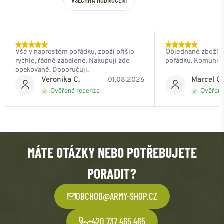
Vše v naprostém pořádku, zboží přišlo
Objednané zboží do
rychle, řádně zabalené. Nakupuji zde
pořádku. Komunik
opakovaně. Doporučuji.
Veronika C.
Marcel Ch
01.08.2026
Ověřená recenze
Ověřená
MÁTE OTÁZKY NEBO POTŘEBUJETE
PORADIT?
OBCHOD@ARMY-SHOP.CZ
+420 737 465 465