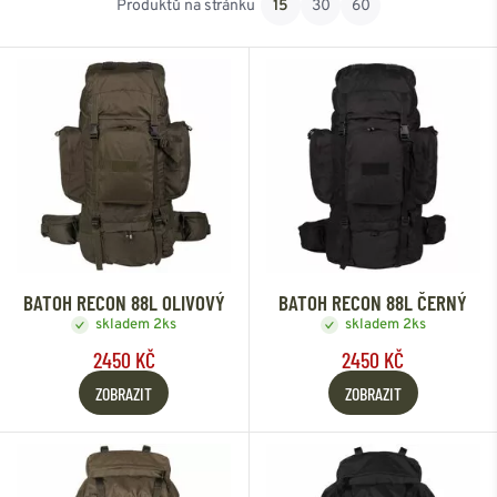
Produktů na stránku
15
30
60
Od nejlevnějšího
Od nejdražšího
BATOH RECON 88L OLIVOVÝ
BATOH RECON 88L ČERNÝ
skladem 2ks
skladem 2ks
2450 KČ
2450 KČ
ZOBRAZIT
ZOBRAZIT