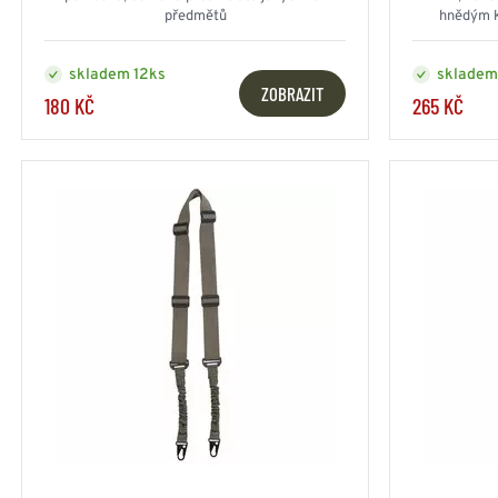
předmětů
hnědým k
skladem 12ks
skladem
ZOBRAZIT
180 KČ
265 KČ