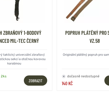
H ZBRAŇOVÝ 1-BODOVÝ
POPRUH PLÁTĚNÝ PRO 
NCED MIL-TEC ČERNÝ
VZ.58
ý taktický univerzální zbraňový
Originální plátěný popruh pro sa
astickou sekcí a otočnou kovovou
karabinou
 2ks
dočasně nedostupné
ZOBRAZIT
140 KČ