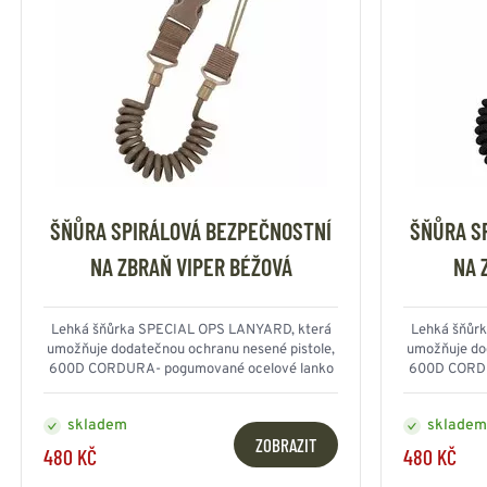
ŠŇŮRA SPIRÁLOVÁ BEZPEČNOSTNÍ
ŠŇŮRA S
NA ZBRAŇ VIPER BÉŽOVÁ
NA 
Lehká šňůrka SPECIAL OPS LANYARD, která
Lehká šňůr
umožňuje dodatečnou ochranu nesené pistole,
umožňuje dod
600D CORDURA- pogumované ocelové lanko
600D CORDU
skladem
skladem
ZOBRAZIT
480 KČ
480 KČ