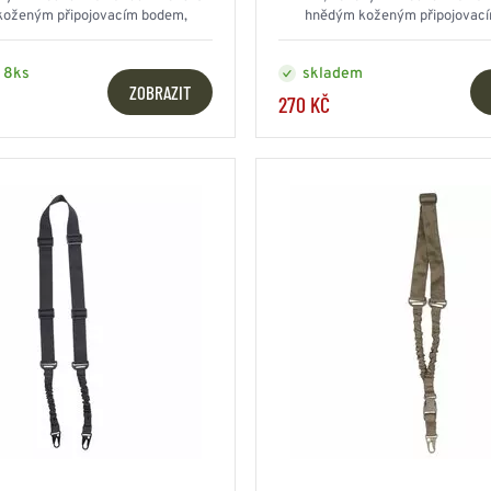
oženým připojovacím bodem,
hnědým koženým připojovac
nastavitelná délka
nastavitelná délka
 8ks
skladem
ZOBRAZIT
270 KČ