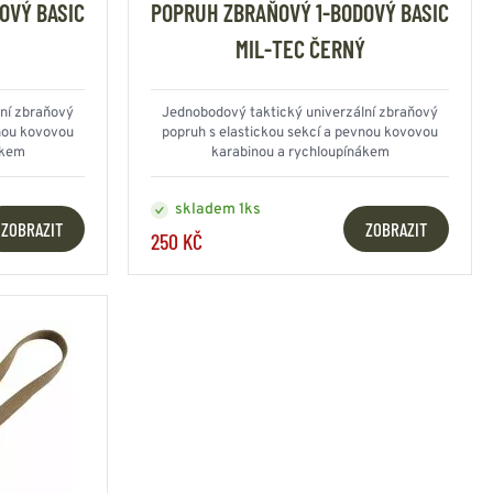
OVÝ BASIC
POPRUH ZBRAŇOVÝ 1-BODOVÝ BASIC
MIL-TEC ČERNÝ
ní zbraňový
Jednobodový taktický univerzální zbraňový
vnou kovovou
popruh s elastickou sekcí a pevnou kovovou
ákem
karabinou a rychloupínákem
skladem 1ks
ZOBRAZIT
ZOBRAZIT
250 KČ