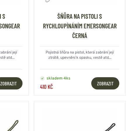
NESMEKY -
protiskluzové návleky
KAMAŠE - holeňové
I S
ŠŇŮRA NA PISTOLI S
návleky
SONGEAR
RYCHLOUPÍNÁNÍM EMERSONGEAR
OSTATNÍ
PŘÍSLUŠENSTVÍ
ČERNÁ
abrání její
Pojistná šňůra na pistol, která zabrání její
tě atd...
ztrátě, upevnění k opasku, vestě atd...
ERMOPRÁDLO
VESTY
VESTY LETNÍ
skladem 4ks
ZOBRAZIT
ZOBRAZIT
NEZATEPLENÉ
410 KČ
VESTY ZATEPLENÉ