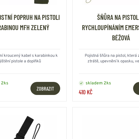
HOUPACÍ
HMYZU
0 Kč
OSTATNÍ
IKRÝVKY
STNÍ POPRUH NA PISTOLI
ŠŇŮRA NA PISTOL
RABINOU MFH ZELENÝ
RYCHLOUPÍNÁNÍM EMER
NSTVÍ
BÉŽOVÁ
í kroucený kabel s karabinkou k
Pojistná šňůra na pistol, která z
Y...
jištění pistole a doplňků
ztrátě, upevnění k opasku, ves
OVOVÉ
SVETRY
T
AKTICKÉ
REVNÉ
STATNÍ
 2ks
skladem 2ks
ZOBRAZIT
VÉ
NÍ
410 KČ
DOPLŇKY