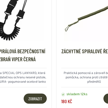
PIRÁLOVÁ BEZPEČNOSTNÍ
ZÁCHYTNÉ SPIRALOVÉ ŘE
ZBRAŇ VIPER ČERNÁ
ka SPECIAL OPS LANYARD, která
Praktická pomocná a zároveň b
atečnou ochranu nesené pistole,
pomůcka, ochrana proti ztrátě
RA- pogumované ocelové lanko
předmětů
skladem 12ks
ZOBRAZIT
180 KČ