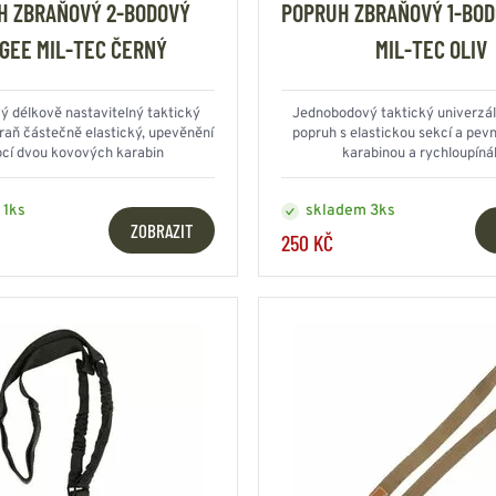
H ZBRAŇOVÝ 2-BODOVÝ
POPRUH ZBRAŇOVÝ 1-BOD
GEE MIL-TEC ČERNÝ
MIL-TEC OLIV
 délkově nastavitelný taktický
Jednobodový taktický univerzál
raň částečně elastický, upevěnění
popruh s elastickou sekcí a pe
cí dvou kovových karabin
karabinou a rychloupín
 1ks
skladem 3ks
ZOBRAZIT
250 KČ