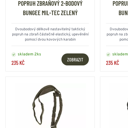
POPRUH ZBRAŇOVÝ 2-BODOVÝ
POPRU
BUNGEE MIL-TEC ZELENÝ
BUN
Dvoubodový délkově nastavitelný taktický
Dvoubodový
popruh na zbraň částečně elastický, upevěnění
popruh na zb
pomocí dvou kovových karabin
pomo
skladem 2ks
skladem
ZOBRAZIT
235 KČ
235 KČ