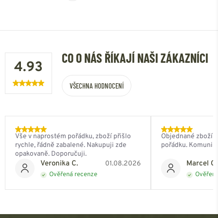
CO O NÁS ŘÍKAJÍ NAŠI ZÁKAZNÍCI
4.93
VŠECHNA HODNOCENÍ
Vše v naprostém pořádku, zboží přišlo
Objednané zboží do
rychle, řádně zabalené. Nakupuji zde
pořádku. Komunik
opakovaně. Doporučuji.
Veronika C.
Marcel Ch
01.08.2026
Ověřená recenze
Ověřená