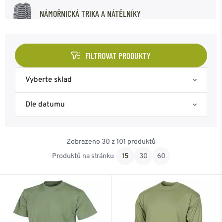
NÁMOŘNICKÁ TRIKA A NÁTĚLNÍKY
NÁTĚLNÍKY
FILTROVAT PRODUKTY
Vyberte sklad
Skladem na eshopu
Dle datumu
Skladem Frýdek-Místek
Nejoblíbenější
Zobrazeno 30 z 101 produktů
Skladem Ostrava
Od nejnovějšího
Produktů na stránku
15
30
60
Od nejlevnějšího
Od nejdražšího