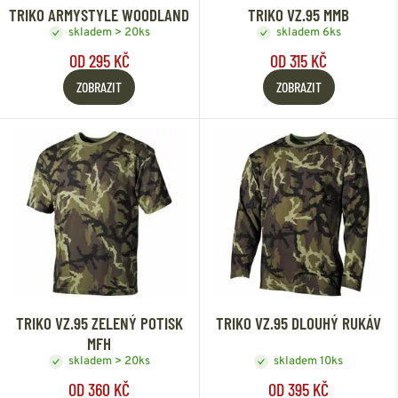
TRIKO ARMYSTYLE WOODLAND
TRIKO VZ.95 MMB
skladem > 20ks
skladem 6ks
OD 295 KČ
OD 315 KČ
ZOBRAZIT
ZOBRAZIT
TRIKO VZ.95 ZELENÝ POTISK
TRIKO VZ.95 DLOUHÝ RUKÁV
MFH
skladem > 20ks
skladem 10ks
OD 360 KČ
OD 395 KČ