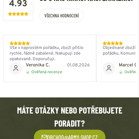
4.93
VŠECHNA HODNOCENÍ
Vše v naprostém pořádku, zboží přišlo
Objednané zboží do
rychle, řádně zabalené. Nakupuji zde
pořádku. Komunik
opakovaně. Doporučuji.
Veronika C.
Marcel Ch
01.08.2026
Ověřená recenze
Ověřená
MÁTE OTÁZKY NEBO POTŘEBUJETE
PORADIT?
OBCHOD@ARMY-SHOP.CZ