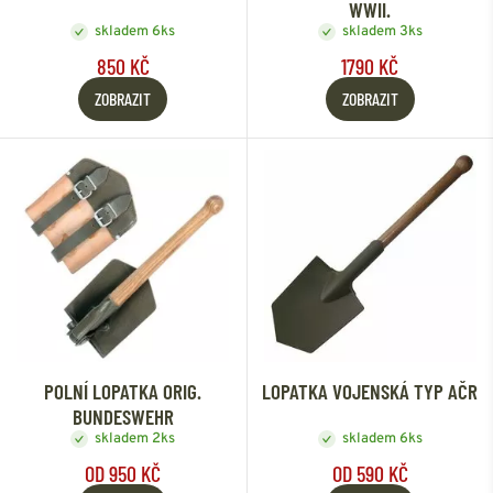
WWII.
skladem 6ks
skladem 3ks
850 KČ
1790 KČ
ZOBRAZIT
ZOBRAZIT
POLNÍ LOPATKA ORIG.
LOPATKA VOJENSKÁ TYP AČR
BUNDESWEHR
skladem 2ks
skladem 6ks
OD 950 KČ
OD 590 KČ