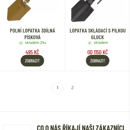
POLNÍ LOPATKA 3DÍLNÁ
LOPATKA SKLÁDACÍ S PILKOU
PÍSKOVÁ
GLOCK
skladem 2ks
skladem
495 KČ
OD 1150 KČ
ZOBRAZIT
ZOBRAZIT
1
2
CO O NÁS ŘÍKAJÍ NAŠI ZÁKAZNÍCI