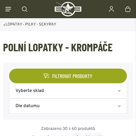
LOPATKY - PILKY - SEKYRKY
POLNÍ LOPATKY - KROMPÁČE
FILTROVAT PRODUKTY
Vyberte sklad
Skladem na eshopu
Dle datumu
Skladem Frýdek-Místek
Nejoblíbenější
Zobrazeno 30 z 60 produktů
Skladem Ostrava
Od nejnovějšího