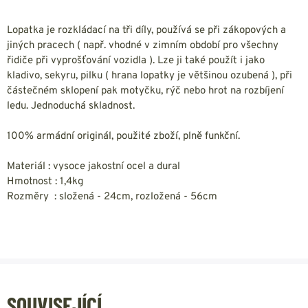
Lopatka je rozkládací na tři díly, používá se při zákopových a
jiných pracech ( např. vhodné v zimním období pro všechny
řidiče při vyprošťování vozidla ). Lze ji také použít i jako
kladivo, sekyru, pilku ( hrana lopatky je většinou ozubená ), při
částečném sklopení pak motyčku, rýč nebo hrot na rozbíjení
ledu. Jednoduchá skladnost.
100% armádní originál, použité zboží, plně funkční.
Materiál : vysoce jakostní ocel a dural
Hmotnost : 1,4kg
Rozměry : složená - 24cm, rozložená - 56cm
SOUVISEJÍCÍ