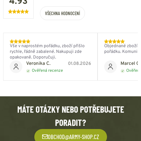
4.93
VŠECHNA HODNOCENÍ
Vše v naprostém pořádku, zboží přišlo
Objednané zboží do
rychle, řádně zabalené. Nakupuji zde
pořádku. Komunik
opakovaně. Doporučuji.
Veronika C.
Marcel Ch
01.08.2026
Ověřená recenze
Ověřená
MÁTE OTÁZKY NEBO POTŘEBUJETE
PORADIT?
OBCHOD@ARMY-SHOP.CZ