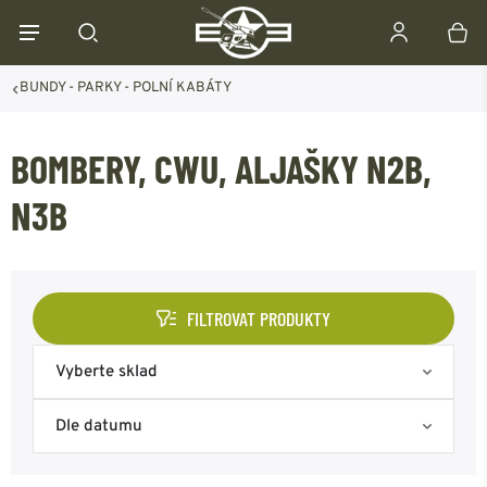
BUNDY - PARKY - POLNÍ KABÁTY
BOMBERY, CWU, ALJAŠKY N2B,
N3B
FILTROVAT PRODUKTY
Vyberte sklad
Skladem na eshopu
Dle datumu
Skladem Frýdek-Místek
Nejoblíbenější