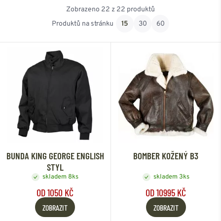
Zobrazeno 22 z 22 produktů
Skladem Ostrava
Od nejnovějšího
Produktů na stránku
15
30
60
Od nejlevnějšího
Od nejdražšího
BUNDA KING GEORGE ENGLISH
BOMBER KOŽENÝ B3
STYL
skladem 8ks
skladem 3ks
OD 1050 KČ
OD 10995 KČ
ZOBRAZIT
ZOBRAZIT