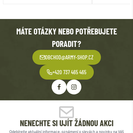
MÁTE OTÁZKY NEBO POTŘEBUJETE
PORADIT?
OBCHOD@ARMY-SHOP.CZ
+420 737 465 465
NENECHTE SI UJÍT ŽÁDNOU AKCI
Odebírejte aktuální informace, oznámení o slevách a novinky na Váš