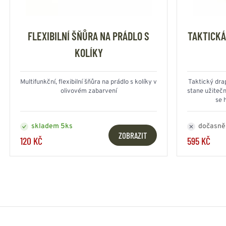
FLEXIBILNÍ ŠŇŮRA NA PRÁDLO S
TAKTICKÁ
KOLÍKY
Multifunkční, flexibilní šňůra na prádlo s kolíky v
Taktický drap
olivovém zabarvení
stane užiteč
se 
skladem 5ks
dočasně
ZOBRAZIT
120 KČ
595 KČ