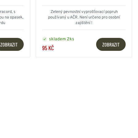
NESMEKY -
protiskluzové návleky
racord, s
Zelený pevnostní vyprošťovací popruh
KAMAŠE - holeňové
ou na opasek,
používaný u AČR. Není určeno pro osobní
návleky
rdu
zajištění !
OSTATNÍ
PŘÍSLUŠENSTVÍ
skladem 2ks
ZOBRAZIT
ZOBRAZIT
95 KČ
ERMOPRÁDLO
VESTY
VESTY LETNÍ
NEZATEPLENÉ
VESTY ZATEPLENÉ