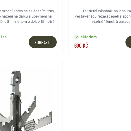
HOUPACÍ
HMYZU
OSTATNÍ
p vrhací kotvy se skládacími trny,
Taktický zásobník na lana Pa
IKRÝVKY
 házení na dálku a upevnění na
vestavěnáou řezací čepelí a spon
ě, s 8mm lanem o délce 15metrů
včetně 15metrů paraco
NSTVÍ
 1ks
skladem
ZOBRAZIT
690 KČ
Y...
OVOVÉ
SVETRY
T
AKTICKÉ
REVNÉ
STATNÍ
VÉ
NÍ
DOPLŇKY