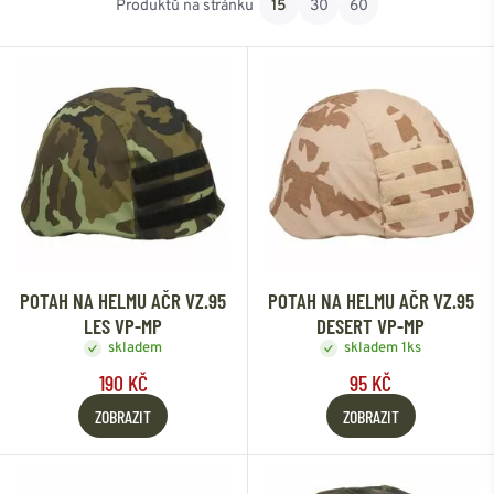
Produktů na stránku
15
30
60
Od nejlevnějšího
Od nejdražšího
POTAH NA HELMU AČR VZ.95
POTAH NA HELMU AČR VZ.95
LES VP-MP
DESERT VP-MP
skladem
skladem 1ks
190 KČ
95 KČ
ZOBRAZIT
ZOBRAZIT