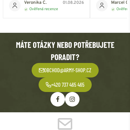
Veronika C.
Marcel Ch
01.08.2026
Ověřená recenze
Ověřená
MÁTE OTÁZKY NEBO POTŘEBUJETE
PORADIT?
OBCHOD@ARMY-SHOP.CZ
+420 737 465 465