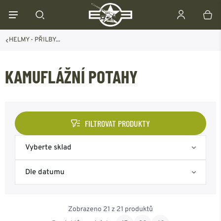
HELMY - PŘILBY...
KAMUFLÁŽNÍ POTAHY
FILTROVAT PRODUKTY
Vyberte sklad
Skladem na eshopu
Dle datumu
Skladem Frýdek-Místek
Nejoblíbenější
Zobrazeno 21 z 21 produktů
Skladem Ostrava
Od nejnovějšího