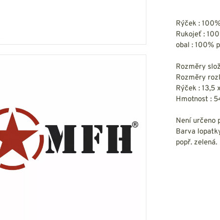
HOUPACÍ
HMYZU
OSTATNÍ
IKRÝVKY
Rýček : 100%
Rukojeť : 10
NSTVÍ
obal : 100% p
Rozměry slož
Rozměry rozl
Rýček : 13,5
Y...
Hmotnost : 
OVOVÉ
SVETRY
T
Není určeno pr
AKTICKÉ
REVNÉ
Barva lopatk
STATNÍ
VÉ
popř. zelená.
NÍ
DOPLŇKY