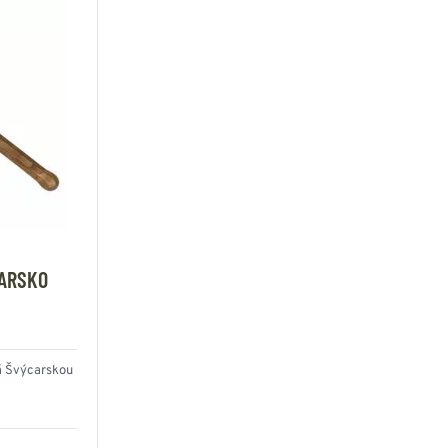
CARSKO
ná Švýcarskou