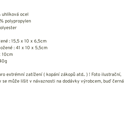
NESMEKY -
protiskluzové návleky
KAMAŠE - holeňové
 uhlíková ocel
návleky
0% polypropylen
OSTATNÍ
olyester
PŘÍSLUŠENSTVÍ
ené : 15,5 x 10 x 6,5cm
ožené : 41 x 10 x 5,5cm
 x 10cm
540g
ERMOPRÁDLO
VESTY
o extrémní zatížení ( kopání zákopů atd.. ) ! Foto ilustrační,
y se může lišit v návaznosti na dodávky výrobcem, buď černá
VESTY LETNÍ
NEZATEPLENÉ
VESTY ZATEPLENÉ