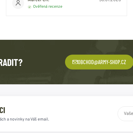
Marcel Ch.
30.07.2026
Ověřená recenze
RADIT?
OBCHOD@ARMY-SHOP.CZ
CI
ách a novinky na Váš email.