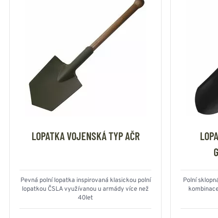
LOPATKA VOJENSKÁ TYP AČR
LOPA
Pevná polní lopatka inspirovaná klasickou polní
Polní sklopn
lopatkou ČSLA využívanou u armády více než
kombinace 
40let