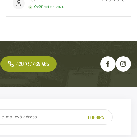
Petr B.
29.07.2026
Ověřená recenze
+420 737 465 465
ODEBÍRAT