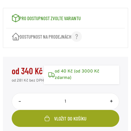
VELIKOST: XXL
340 Kč
Kód: ST11012039XXL
skladem 3ks
PRO DOSTUPNOST ZVOLTE VARIANTU
VELIKOST: 3XL
340 Kč
Kód: ST11012039XL3
skladem 4ks
DOSTUPNOST NA PRODEJNÁCH
od 340 Kč
od 40 Kč (od 3000 Kč
zdarma)
od 281 Kč
bez DPH
–
+
VLOŽIT DO KOŠÍKU