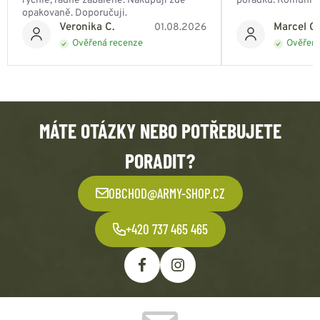
rychle, řádně zabalené. Nakupuji zde
pořádku. Komunik
opakovaně. Doporučuji.
Veronika C.
Marcel Ch
01.08.2026
Ověřená recenze
Ověřená
MÁTE OTÁZKY NEBO POTŘEBUJETE
PORADIT?
OBCHOD@ARMY-SHOP.CZ
+420 737 465 465