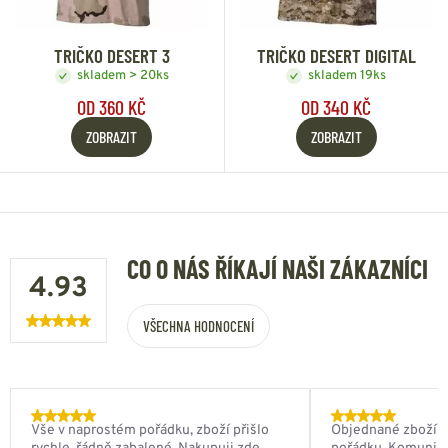
TRIČKO DESERT 3
TRIČKO DESERT DIGITAL
skladem > 20ks
skladem 19ks
OD 360 KČ
OD 340 KČ
ZOBRAZIT
ZOBRAZIT
CO O NÁS ŘÍKAJÍ NAŠI ZÁKAZNÍCI
4.93
VŠECHNA HODNOCENÍ
Vše v naprostém pořádku, zboží přišlo
Objednané zboží do