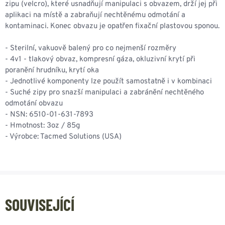
zipu (velcro), které usnadňují manipulaci s obvazem, drží jej při
aplikaci na místě a zabraňují nechtěnému odmotání a
kontaminaci. Konec obvazu je opatřen fixační plastovou sponou.
- Sterilní, vakuově balený pro co nejmenší rozměry
- 4v1 - tlakový obvaz, kompresní gáza, okluzivní krytí při
poranění hrudníku, krytí oka
- Jednotlivé komponenty lze použít samostatně i v kombinaci
- Suché zipy pro snazší manipulaci a zabránění nechtěného
odmotání obvazu
- NSN: 6510-01-631-7893
- Hmotnost: 3oz / 85g
- Výrobce: Tacmed Solutions (USA)
SOUVISEJÍCÍ