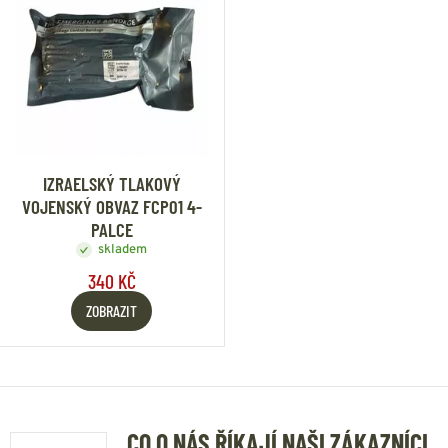
IZRAELSKÝ TLAKOVÝ
VOJENSKÝ OBVAZ FCP01 4-
PALCE
skladem
340 KČ
ZOBRAZIT
CO O NÁS ŘÍKAJÍ NAŠI ZÁKAZNÍCI