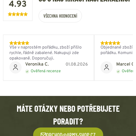
4.93
VŠECHNA HODNOCENÍ
Vše v naprostém pořádku, zboží přišlo
Objednané zboží do
rychle, řádně zabalené. Nakupuji zde
pořádku. Komunik
opakovaně. Doporučuji.
Veronika C.
Marcel Ch
01.08.2026
Ověřená recenze
Ověřená
MÁTE OTÁZKY NEBO POTŘEBUJETE
PORADIT?
OBCHOD@ARMY-SHOP.CZ