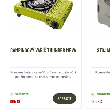
CAMPINGOVÝ VAŘIČ THUNDER MEVA
STOJA
Přenosný butanový vařič, určený pro celoroční
Kompaktní 
použití doma, na chatě, nebo na horách.
skladem
skladem
ZOBRAZIT
865 KČ
185 KČ