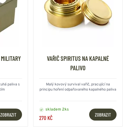
 MILITARY
VAŘIČ SPIRITUS NA KAPALNÉ
PALIVO
tuhá paliva s
Malý kovový survival vařič, pracující na
tím
principu hoření odpařovaného kapalného paliva
skladem 2ks
ZOBRAZIT
ZOBRAZIT
270 KČ