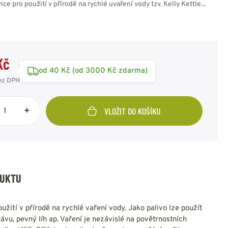
ce pro použití v přírodě na rychlé uvaření vody tzv. Kelly Kettle...
SPOJOVACÍ PRVKY
ZIMNÍ PŘEVLEČNÍKY
SAKA
RUSKÁ ARMÁDA
OSTATNÍ
OSTATNÍ
AMERICKÁ ARMÁDA
KAMUFLÁŽNÍ
ODZNAKY - OSTATNÍ
POTŘEBY
VÝLOŽKY
HODNOSTI
Kč
od 40 Kč (od 3000 Kč zdarma)
ez DPH
UNIČNÍ BEDNY
PUŠKOHLEDY
PASKY - KŠANDY -
OBUV - PONOŽKY -
BATERKY - ČELOVKY -
+
VLOŽIT DO KOŠÍKU
DRAVOTNÍ POTŘEBY
REKY
PŘÍSLUŠENSTVÍ
SVÍTIDLA
VOJENSKÝ ORIGINÁL
PEVNÉ PŘIBLÍŽENÍ
OPASEK TENKÝ
DESIGNOVÉ A
OBUV POLNÍ
VARIABILNÍ
ČELOVÉ SVÍTILNY
LÉKÁRNIČKY
OPASEK ŠIROKÝ
STYLOVÉ
OBUV ZIMNÍ
PŘIBLÍŽENÍ
BATERKY
OBVAZY a ŠKRTIDLA
KŠANDY - ŠLE
OBUV OSTATNÍ
DOPLŇKY
POMOCNÝ MATERIÁL
TREKY - POPRUHY
HOLINKY - GUMÁKY -
OSTATNÍ
BRAŠNY, IFAK
OSTATNÍ
GALOŠE
OSTATNÍ POTŘEBY
DUKTU
PONOŽKY
ČISTÍCÍ
PROSTŘEDKY
užití v přírodě na rychlé vaření vody. Jako palivo lze použít
STÉLKY - VLOŽKY
rávu, pevný líh ap. Vaření je nezávislé na povětrnostních