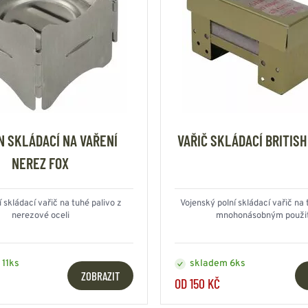
N SKLÁDACÍ NA VAŘENÍ
VAŘIČ SKLÁDACÍ BRITISH
NEREZ FOX
skládací vařič na tuhé palivo z
Vojenský polní skládací vařič na 
nerezové oceli
mnohonásobným použi
 11ks
skladem 6ks
ZOBRAZIT
OD 150 KČ