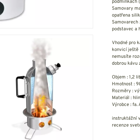
HOUPACÍ
podmínkách (ví
HMYZU
Samovary maj
OSTATNÍ
IKRÝVKY
opatřena sili
Samovarech za
NSTVÍ
podstavec a h
Vhodné pro ka
konvicí ještě
nemusíte rozd
Y...
dobrou kávu z
OVOVÉ
SVETRY
T
AKTICKÉ
Objem : 1,2 li
REVNÉ
STATNÍ
Hmotnost : 9
VÉ
NÍ
Rozměry : v
Materiál : hli
Výrobce : fa.
DOPLŇKY
instruktážní v
recenze sveto