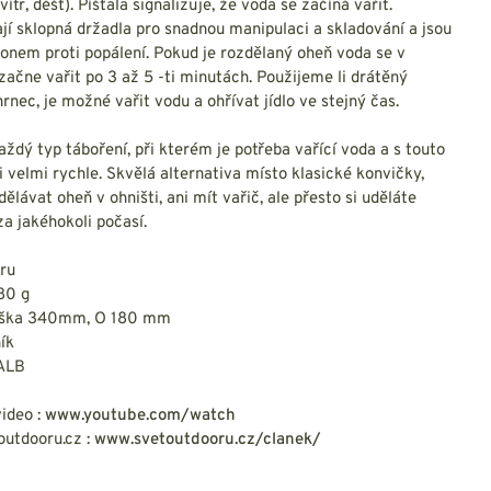
NESMEKY -
tr, déšť). Píšťala signalizuje, že voda se začíná vařit.
protiskluzové návleky
í sklopná držadla pro snadnou manipulaci a skladování a jsou
KAMAŠE - holeňové
konem proti popálení. Pokud je rozdělaný oheň voda se v
návleky
čne vařit po 3 až 5 -ti minutách. Použijeme li drátěný
OSTATNÍ
rnec, je možné vařit vodu a ohřívat jídlo ve stejný čas.
PŘÍSLUŠENSTVÍ
ždý typ táboření, při kterém je potřeba vařící voda a s touto
 i velmi rychle. Skvělá alternativa místo klasické konvičky,
ělávat oheň v ohništi, ani mít vařič, ale přesto si uděláte
a jakéhokoli počasí.
ERMOPRÁDLO
VESTY
tru
VESTY LETNÍ
80 g
NEZATEPLENÉ
ýška 340mm, O 180 mm
VESTY ZATEPLENÉ
ník
 ALB
ideo :
www.youtube.com/watch
utdooru.cz :
www.svetoutdooru.cz/clanek/