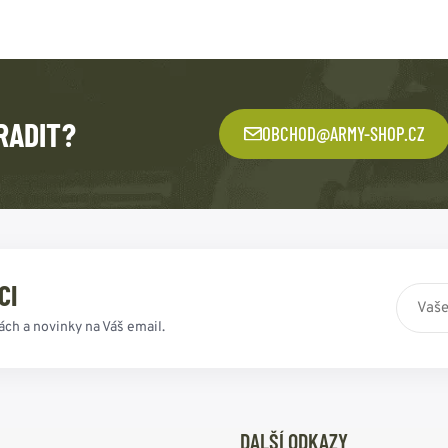
RADIT?
OBCHOD@ARMY-SHOP.CZ
CI
ách a novinky na Váš email.
DALŠÍ ODKAZY