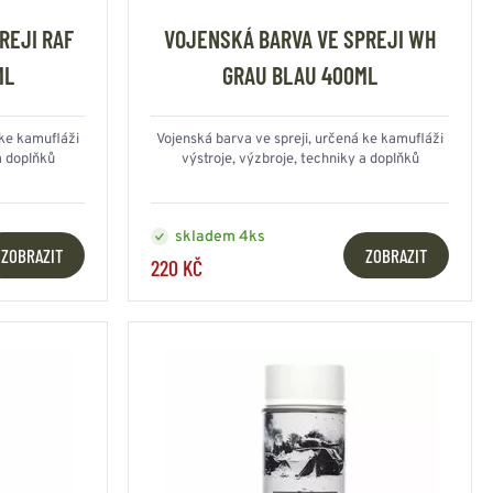
REJI RAF
VOJENSKÁ BARVA VE SPREJI WH
ML
GRAU BLAU 400ML
 ke kamufláži
Vojenská barva ve spreji, určená ke kamufláži
a doplňků
výstroje, výzbroje, techniky a doplňků
skladem 4ks
ZOBRAZIT
ZOBRAZIT
220 KČ