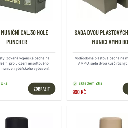
 MUNIČNÍ CAL.30 HOLE
SADA DVOU PLASTOVÝCH
PUNCHER
MUNICI AMMO B
stylizovaná vojenská bedna na
Voděodolná plastová bedna na m
deální pro uložení airsoftového
AMMO, sada dvou kusů různýc
 munice, rybářského vybavení,
fotografického vybavení a dalšího...
 2ks
skladem 2ks
ZOBRAZIT
990 KČ