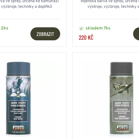
va ve spreji, určená ke kamufláži
Vojenská barva ve spreji, určená
, výzbroje, techniky a doplňků
výstroje, výzbroje, techniky 
 2ks
skladem 7ks
ZOBRAZIT
220 KČ