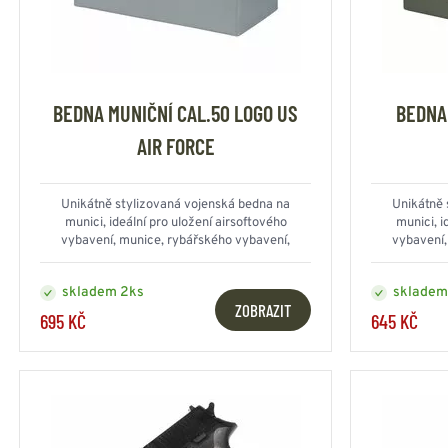
BEDNA MUNIČNÍ CAL.50 LOGO US
BEDNA
AIR FORCE
Unikátně stylizovaná vojenská bedna na
Unikátně 
munici, ideální pro uložení airsoftového
munici, i
vybavení, munice, rybářského vybavení,
vybavení,
elektroniky, fotografického vybavení a dalšího...
elektroniky, 
skladem 2ks
skladem
ZOBRAZIT
695 KČ
645 KČ