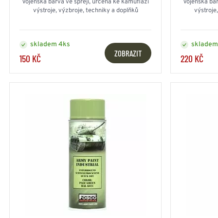
Vojenská barva ve spreji, určená ke kamufláži
Vojenská bar
výstroje, výzbroje, techniky a doplňků
výstroje
skladem 4ks
skladem
ZOBRAZIT
150 KČ
220 KČ