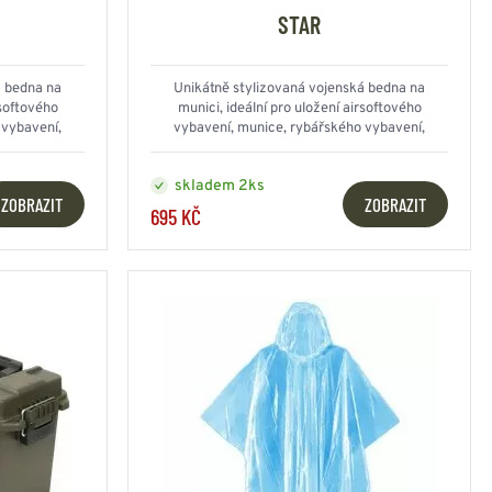
NESMEKY -
STAR
protiskluzové návleky
KAMAŠE - holeňové
návleky
á bedna na
Unikátně stylizovaná vojenská bedna na
OSTATNÍ
rsoftového
munici, ideální pro uložení airsoftového
PŘÍSLUŠENSTVÍ
 vybavení,
vybavení, munice, rybářského vybavení,
elektroniky, fotografického vybavení a dalšího...
skladem 2ks
ZOBRAZIT
ZOBRAZIT
695 KČ
ERMOPRÁDLO
VESTY
VESTY LETNÍ
NEZATEPLENÉ
VESTY ZATEPLENÉ