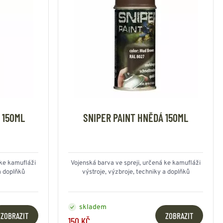
 150ML
SNIPER PAINT HNĚDÁ 150ML
 ke kamufláži
Vojenská barva ve spreji, určená ke kamufláži
a doplňků
výstroje, výzbroje, techniky a doplňků
skladem
ZOBRAZIT
ZOBRAZIT
150 KČ