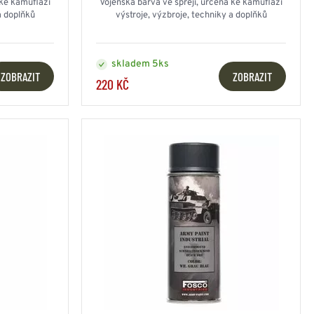
 ke kamufláži
Vojenská barva ve spreji, určená ke kamufláži
a doplňků
výstroje, výzbroje, techniky a doplňků
skladem 5ks
ZOBRAZIT
ZOBRAZIT
220 KČ