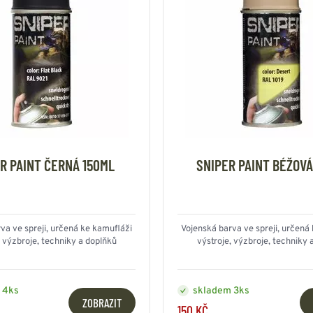
R PAINT ČERNÁ 150ML
SNIPER PAINT BÉŽOVÁ
va ve spreji, určená ke kamufláži
Vojenská barva ve spreji, určená
, výzbroje, techniky a doplňků
výstroje, výzbroje, techniky 
 4ks
skladem 3ks
ZOBRAZIT
150 KČ