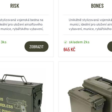
HOUPACÍ
HMYZU
RISK
BONES
OSTATNÍ
IKRÝVKY
stylizovaná vojenská bedna na
Unikátně stylizovaná vojensk
NSTVÍ
deální pro uložení airsoftového
munici, ideální pro uložení ai
 munice, rybářského vybavení,
vybavení, munice, rybářského
elektroniky atd...
elektroniky atd...
 3ks
skladem 2ks
Y...
ZOBRAZIT
645 KČ
OVOVÉ
SVETRY
T
AKTICKÉ
REVNÉ
STATNÍ
VÉ
NÍ
DOPLŇKY