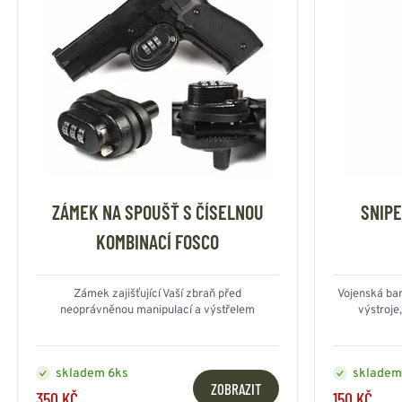
ZÁMEK NA SPOUŠŤ S ČÍSELNOU
SNIPE
KOMBINACÍ FOSCO
Zámek zajišťující Vaší zbraň před
Vojenská bar
neoprávněnou manipulací a výstřelem
výstroje
skladem 6ks
skladem
ZOBRAZIT
350 KČ
150 KČ