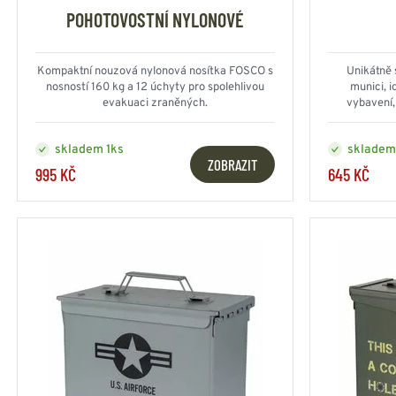
ZIMNÍ ČEPICE -
HAMAKY - 
POHOTOVOSTNÍ NYLONOVÉ
KULICHY
SÍTĚ
ZIMNÍ ČEPICE -
DEKY - PŘ
Akce
BERANICE
OSTATNÍ
Kompaktní nouzová nylonová nosítka FOSCO s
Unikátně 
BARETY
PŘÍSLUŠE
nosností 160 kg a 12 úchyty pro spolehlivou
munici, i
BRIGADÝRKY
Doporučujeme
evakuaci zraněných.
vybavení,
LODIČKY
skladem 1ks
skladem
DALEKOHLEDY - NOČNÍ
Doprodej
HELMY - PŘILB
ZOBRAZIT
VIDĚNÍ - DÁLKOMĚRY
995 KČ
645 KČ
DALEKOHLEDY
HELMY - K
RUKAVICE
KOŠILE
NOČNÍ VIDĚNÍ
HELMY - T
FILTROVAT
DÁLKOMĚRY
TAKTICKÉ RUKAVICE
JEDNOBA
HELMY - O
ODPOSLECH
ZIMNÍ RUKAVICE
MASKÁČO
KAMUFLÁŽ
OSTATNÍ
POTAHY
MASKY
OSTATNÍ 