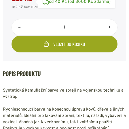
od 40 Kč (od 3000 Kč zdarma)
182 Kč
bez DPH
–
+
VLOŽIT DO KOŠÍKU
POPIS PRODUKTU
Syntetická kamuflážní barva ve spreji na vojenskou techniku a
výstroj.
Rychleschnoucí barva na konečnou úpravu kovů, dřeva a jiných
materiálů. Ideální pro lakování zbraní, textilu, nářadí, vybavení a
vozidel. Vhodná jak k venkovnímu, tak i vnitřnímu použití.
Poskytuje vysokou kryvost a odolnost proti poškrábání.