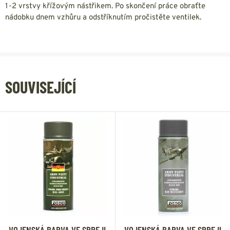
1-2 vrstvy křížovým nástřikem. Po skončení práce obraťte
nádobku dnem vzhůru a odstříknutím pročistěte ventilek.
SOUVISEJÍCÍ
VOJENSKÁ BARVA VE SPREJI
VOJENSKÁ BARVA VE SPREJI