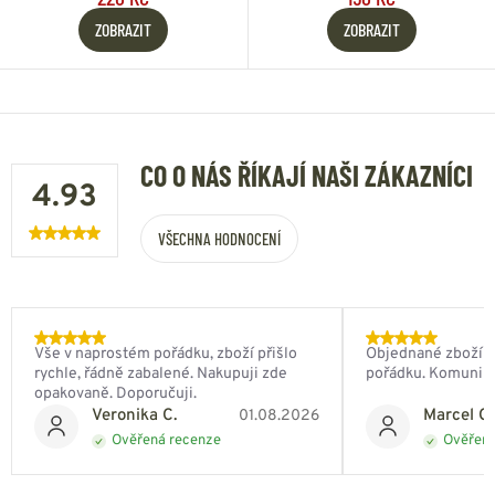
ZOBRAZIT
ZOBRAZIT
CO O NÁS ŘÍKAJÍ NAŠI ZÁKAZNÍCI
4.93
VŠECHNA HODNOCENÍ
Vše v naprostém pořádku, zboží přišlo
Objednané zboží do
rychle, řádně zabalené. Nakupuji zde
pořádku. Komunik
opakovaně. Doporučuji.
Veronika C.
Marcel Ch
01.08.2026
Ověřená recenze
Ověřená