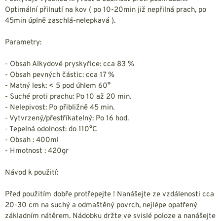
Optimální přilnutí na kov ( po 10-20min již nepřilná prach, po
45min úplně zaschlá-nelepkavá ).
Parametry:
- Obsah Alkydové pryskyřice: cca 83 %
- Obsah pevných částic: cca 17 %
- Matný lesk: < 5 pod úhlem 60°
- Suché proti prachu: Po 10 až 20 min.
- Nelepivost: Po přibližně 45 min.
- Vytvrzený/přestříkatelný: Po 16 hod.
- Tepelná odolnost: do 110°C
- Obsah : 400ml
- Hmotnost : 420gr
Návod k použití:
Před použitím dobře protřepejte ! Nanášejte ze vzdálenosti cca
20-30 cm na suchý a odmaštěný povrch, nejlépe opatřený
základním nátěrem. Nádobku držte ve svislé poloze a nanášejte