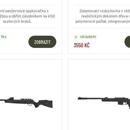
HOUPACÍ
HMYZU
OSTATNÍ
rní westernová opakovačka s
Zalamovací vzduchovka v ráž
IKRÝVKY
žbou a obřím zásobníkem na 650
realistickým dekorem dřeva 
ocelových broků.
polymerové pažbě, integrovaný
NSTVÍ
výkonem na hranici 16
 1ks
skladem
ZOBRAZIT
3550 KČ
Y...
OVOVÉ
SVETRY
T
AKTICKÉ
REVNÉ
STATNÍ
VÉ
NÍ
DOPLŇKY