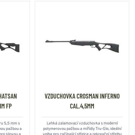
HATSAN
VZDUCHOVKA CROSMAN INFERNO
MM FP
CAL.4,5MM
ru 5,5 mm s
Lehká zalamovací vzduchovka s moderní
nou pažbou a
polymerovou pažbou a mířidly Tru-Glo, ideální
ro silovou a
volba pro začínající střelce a rekreační střelbu