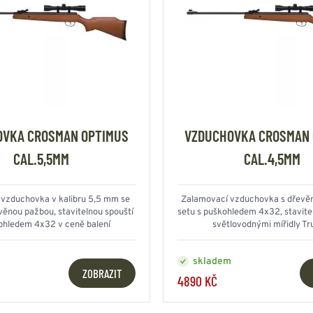
OVKA CROSMAN OPTIMUS
VZDUCHOVKA CROSMAN 
CAL.5,5MM
CAL.4,5MM
vzduchovka v kalibru 5,5 mm se
Zalamovací vzduchovka s dřevě
věnou pažbou, stavitelnou spouští
setu s puškohledem 4x32, stavite
ohledem 4x32 v ceně balení
světlovodnými mířidly Tr
skladem
ZOBRAZIT
4890 KČ