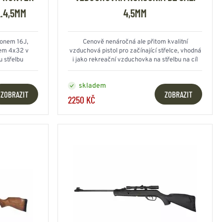
.4,5MM
4,5MM
onem 16J,
Cenově nenáročná ale přitom kvalitní
em 4x32 v
vzduchová pistol pro začínající střelce, vhodná
u střelbu
i jako rekreační vzduchovka na střelbu na cíl
skladem
ZOBRAZIT
ZOBRAZIT
2250 KČ