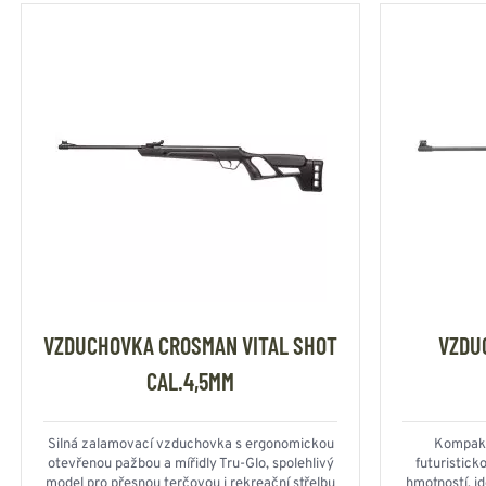
VZDUCHOVKA CROSMAN VITAL SHOT
VZDU
CAL.4,5MM
Silná zalamovací vzduchovka s ergonomickou
Kompakt
otevřenou pažbou a mířidly Tru-Glo, spolehlivý
futuristic
model pro přesnou terčovou i rekreační střelbu
hmotností, id