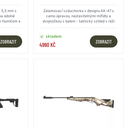
NESMEKY -
protiskluzové návleky
i 5,5 mm s
Zalamovací vzduchovka v designu AK-47 s
KAMAŠE - holeňové
na odolné
camo úpravou, nastavitelnými mířidly a
návleky
m tlumičem a
dvojnožkou v balení – taktický vzhled v ráži
OSTATNÍ
 J
4,5 mm
PŘÍSLUŠENSTVÍ
skladem
ZOBRAZIT
ZOBRAZIT
4990 KČ
ERMOPRÁDLO
VESTY
VESTY LETNÍ
NEZATEPLENÉ
VESTY ZATEPLENÉ