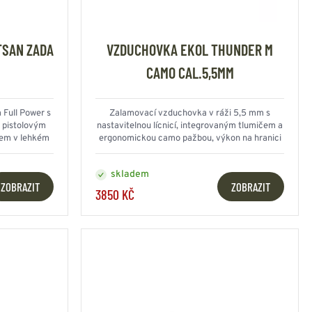
TSAN ZADA
VZDUCHOVKA EKOL THUNDER M
CAMO CAL.5,5MM
Full Power s
Zalamovací vzduchovka v ráži 5,5 mm s
s pistolovým
nastavitelnou lícnicí, integrovaným tlumičem a
em v lehkém
ergonomickou camo pažbou, výkon na hranici
ní
16 J
skladem
ZOBRAZIT
ZOBRAZIT
3850 KČ