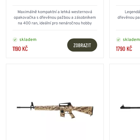
ZIMNÍ ČEPICE -
HAMAKY - 
Novinka
KULICHY
SÍTĚ
Maximálně kompaktní a lehká westernová
Legendá
ZIMNÍ ČEPICE -
DEKY - PŘ
opakovačka s dřevěnou pažbou a zásobníkem
dřevěnou pa
BERANICE
OSTATNÍ
na 400 ran, ideální pro nenáročnou hobby
Akce
BARETY
PŘÍSLUŠE
střelbu
BRIGADÝRKY
skladem
skladem
LODIČKY
ZOBRAZIT
Doporučujeme
1190 KČ
1790 KČ
DALEKOHLEDY - NOČNÍ
HELMY - PŘILB
VIDĚNÍ - DÁLKOMĚRY
Doprodej
DALEKOHLEDY
HELMY - K
RUKAVICE
KOŠILE
NOČNÍ VIDĚNÍ
HELMY - T
DÁLKOMĚRY
TAKTICKÉ RUKAVICE
JEDNOBA
HELMY - O
FILTROVAT
ODPOSLECH
ZIMNÍ RUKAVICE
MASKÁČO
KAMUFLÁŽ
OSTATNÍ
POTAHY
MASKY
OSTATNÍ 