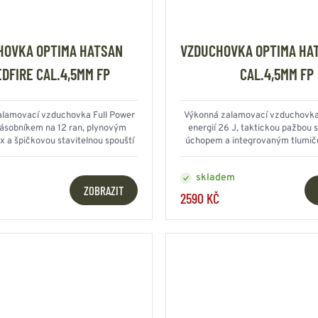
HOVKA OPTIMA HATSAN
VZDUCHOVKA OPTIMA HA
DFIRE CAL.4,5MM FP
CAL.4,5MM FP
alamovací vzduchovka Full Power
Výkonná zalamovací vzduchovka 
zásobníkem na 12 ran, plynovým
energií 26 J, taktickou pažbou 
x a špičkovou stavitelnou spouští
úchopem a integrovaným tlumič
Quattro Trigger
polymerovém provede
skladem
ZOBRAZIT
2590 KČ