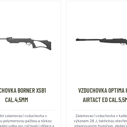
CHOVKA BORNER XSB1
VZDUCHOVKA OPTIMA 
CAL.4,5MM
AIRTACT ED CAL.5,5
ní zalamovací vzduchovka s
Zalamovací vzduchovka v kalib
kou polymerovou pažbou a nízkou
výkonem 28 J, taktickou otevře
eální volba pro začínající střelce a
integrovaným tlumičem, ideální p