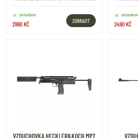
nená
skladem
skladem
ZOBRAZIT
2990 KČ
2490 KČ
VZDUCHOVKA HECKLER&KOCH MP7
VZDU