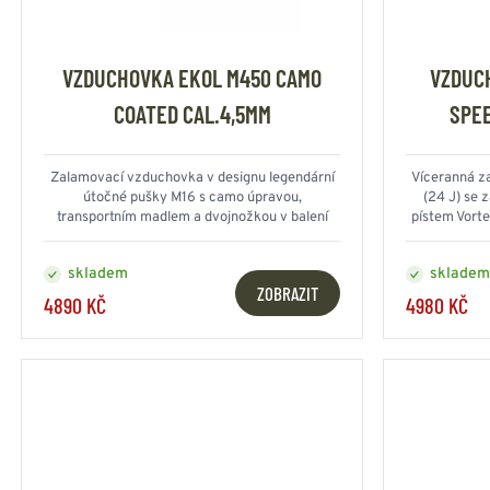
VZDUCHOVKA EKOL M450 CAMO
VZDUC
COATED CAL.4,5MM
SPEE
Zalamovací vzduchovka v designu legendární
Víceranná z
útočné pušky M16 s camo úpravou,
(24 J) se 
transportním madlem a dvojnožkou v balení
pístem Vorte
skladem
skladem
ZOBRAZIT
4890 KČ
4980 KČ