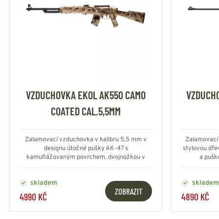
VZDUCHOVKA EKOL AK550 CAMO
VZDUCH
COATED CAL.5,5MM
Zalamovací vzduchovka v kalibru 5,5 mm v
Zalamovací 
designu útočné pušky AK-47 s
stylovou dře
kamuflážovaným povrchem, dvojnožkou v
a pušk
balení a montážní lištou 22 mm
skladem
skladem
ZOBRAZIT
4990 KČ
4890 KČ