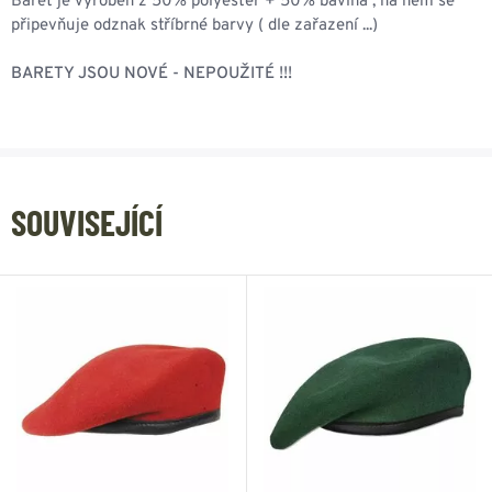
Baret je vyroben z 50% polyester + 50% bavlna , na něm se
připevňuje odznak stříbrné barvy ( dle zařazení ...)
BARETY JSOU NOVÉ - NEPOUŽITÉ !!!
SOUVISEJÍCÍ