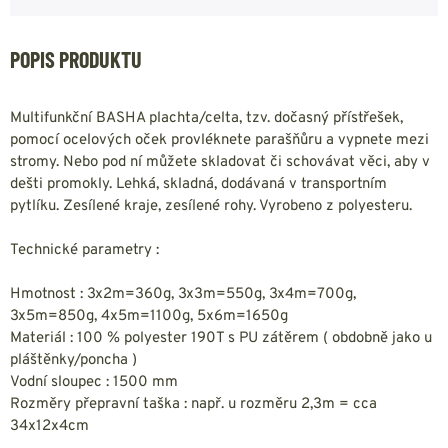
POPIS PRODUKTU
Multifunkční BASHA plachta/celta, tzv. dočasný přístřešek,
pomocí ocelových oček provléknete parašňůru a vypnete mezi
stromy. Nebo pod ní můžete skladovat či schovávat věci, aby v
dešti promokly. Lehká, skladná, dodávaná v transportním
pytlíku. Zesílené kraje, zesílené rohy. Vyrobeno z polyesteru.
Technické parametry :
Hmotnost : 3x2m=360g, 3x3m=550g, 3x4m=700g,
3x5m=850g, 4x5m=1100g, 5x6m=1650g
Materiál : 100 % polyester 190T s PU zátěrem ( obdobně jako u
pláštěnky/poncha )
Vodní sloupec : 1500 mm
Rozměry přepravní taška : např. u rozměru 2,3m = cca
34x12x4cm