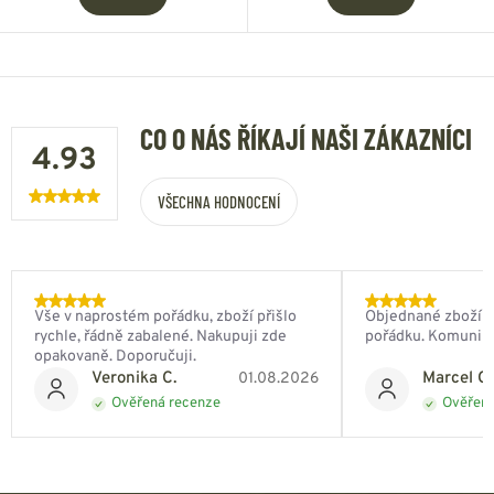
CO O NÁS ŘÍKAJÍ NAŠI ZÁKAZNÍCI
4.93
VŠECHNA HODNOCENÍ
Vše v naprostém pořádku, zboží přišlo
Objednané zboží do
rychle, řádně zabalené. Nakupuji zde
pořádku. Komunik
opakovaně. Doporučuji.
Veronika C.
Marcel Ch
01.08.2026
Ověřená recenze
Ověřená