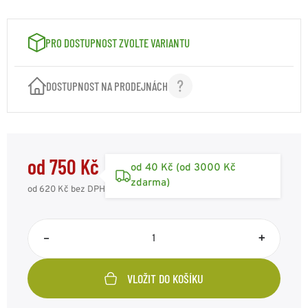
VELIKOST: 400X500CM
1650 Kč
Kód: F32426B
skladem 1ks
PRO DOSTUPNOST ZVOLTE VARIANTU
VELIKOST: 500X600CM
1950 Kč
Kód: F32427B
skladem 1ks
DOSTUPNOST NA PRODEJNÁCH
od 750 Kč
od 40 Kč (od 3000 Kč
zdarma)
od 620 Kč
bez DPH
–
+
VLOŽIT DO KOŠÍKU