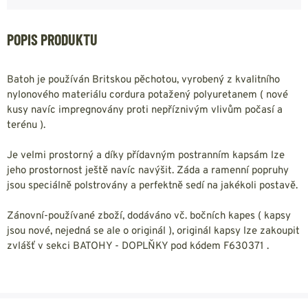
POPIS PRODUKTU
Batoh je používán Britskou pěchotou, vyrobený z kvalitního
nylonového materiálu cordura potažený polyuretanem ( nové
kusy navíc impregnovány proti nepříznivým vlivům počasí a
terénu ).
Je velmi prostorný a díky přídavným postranním kapsám lze
jeho prostornost ještě navíc navýšit. Záda a ramenní popruhy
jsou speciálně polstrovány a perfektně sedí na jakékoli postavě.
Zánovní-používané zboží, dodáváno vč. bočních kapes ( kapsy
jsou nové, nejedná se ale o originál ), originál kapsy lze zakoupit
zvlášť v sekci BATOHY - DOPLŇKY pod kódem F630371 .