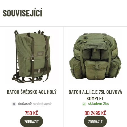
SOUVISEJÍCÍ
BATOH ŠVÉDSKO 40L HOLÝ
BATOH A.L.I.C.E 75L OLIVOVÁ
KOMPLET
dočasně nedostupné
skladem 2ks
750 KČ
OD 2495 KČ
ZOBRAZIT
ZOBRAZIT