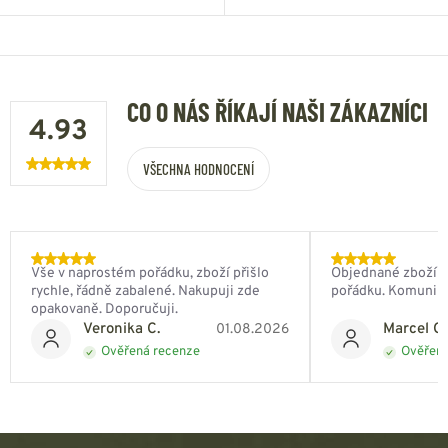
CO O NÁS ŘÍKAJÍ NAŠI ZÁKAZNÍCI
4.93
VŠECHNA HODNOCENÍ
Vše v naprostém pořádku, zboží přišlo
Objednané zboží do
rychle, řádně zabalené. Nakupuji zde
pořádku. Komunik
opakovaně. Doporučuji.
Veronika C.
Marcel Ch
01.08.2026
Ověřená recenze
Ověřená