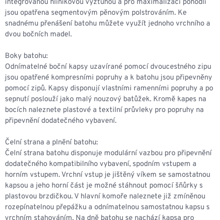
integrovanou hliníkovou výztuhou a pro maximalizaci pohodlí
jsou opatřena segmentovým pěnovým polstrováním. Ke
snadnému přenášení batohu můžete využít jednoho vrchního a
dvou bočních madel.
Boky batohu:
Odnímatelné boční kapsy uzavírané pomocí dvoucestného zipu
jsou opatřené kompresními popruhy a k batohu jsou připevněny
pomocí zipů. Kapsy disponují vlastními ramenními popruhy a po
sepnutí poslouží jako malý nouzový batůžek. Kromě kapes na
bocích naleznete plastové a textilní průvleky pro popruhy na
připevnění dodatečného vybavení.
Čelní strana a plnění batohu:
Čelní strana batohu disponuje modulární vazbou pro připevnění
dodatečného kompatibilního vybavení, spodním vstupem a
horním vstupem. Vrchní vstup je jištěný víkem se samostatnou
kapsou a jeho horní část je možné stáhnout pomocí šňůrky s
plastovou brzdičkou. V hlavní komoře naleznete již zmíněnou
rozepínatelnou přepážku a odnímatelnou samostatnou kapsu s
vrchním stahováním. Na dně batohu se nachází kapsa pro