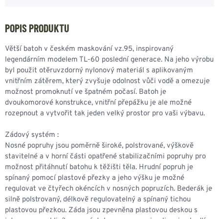
POPIS PRODUKTU
Větší batoh v českém maskování vz.95, inspirovaný
legendárním modelem TL-60 poslední generace. Na jeho výrobu
byl použit otěruvzdorný nylonový materiál s aplikovaným
vnitřním zátěrem, který zvyšuje odolnost vůči vodě a omezuje
možnost promoknutí ve špatném počasí. Batoh je
dvoukomorové konstrukce, vnitřní přepážku je ale možné
rozepnout a vytvořit tak jeden velký prostor pro vaši výbavu.
Zádový systém :
Nosné popruhy jsou poměrně široké, polstrované, výškově
stavitelné a v horní části opatřené stabilizačními popruhy pro
možnost přitáhnutí batohu k těžišti těla. Hrudní popruh je
spínaný pomocí plastové přezky a jeho výšku je možné
regulovat ve čtyřech okéncích v nosných popruzích. Bederák je
silně polstrovaný, délkově regulovatelný a spínaný tichou
plastovou přezkou. Záda jsou zpevněna plastovou deskou s