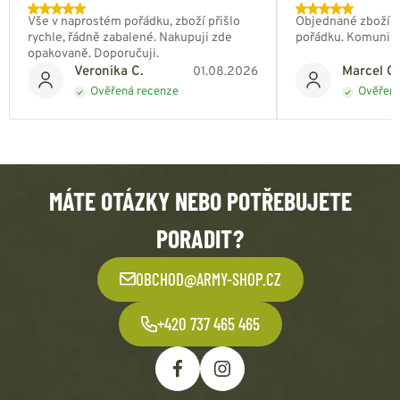
Vše v naprostém pořádku, zboží přišlo
Objednané zboží do
rychle, řádně zabalené. Nakupuji zde
pořádku. Komunik
opakovaně. Doporučuji.
Veronika C.
Marcel Ch
01.08.2026
Ověřená recenze
Ověřená
MÁTE OTÁZKY NEBO POTŘEBUJETE
PORADIT?
OBCHOD@ARMY-SHOP.CZ
+420 737 465 465