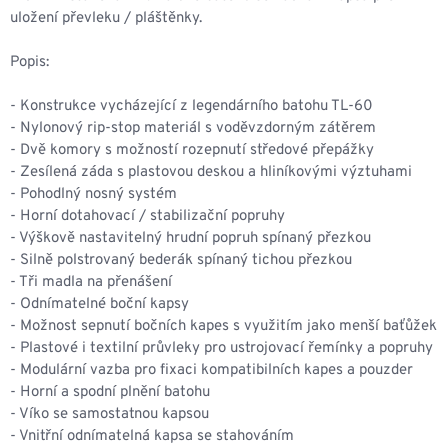
uložení převleku / pláštěnky.
Popis:
- Konstrukce vycházející z legendárního batohu TL-60
- Nylonový rip-stop materiál s voděvzdorným zátěrem
- Dvě komory s možností rozepnutí středové přepážky
- Zesílená záda s plastovou deskou a hliníkovými výztuhami
- Pohodlný nosný systém
- Horní dotahovací / stabilizační popruhy
- Výškově nastavitelný hrudní popruh spínaný přezkou
- Silně polstrovaný bederák spínaný tichou přezkou
- Tři madla na přenášení
- Odnímatelné boční kapsy
- Možnost sepnutí bočních kapes s využitím jako menší baťůžek
- Plastové i textilní průvleky pro ustrojovací řemínky a popruhy
- Modulární vazba pro fixaci kompatibilních kapes a pouzder
- Horní a spodní plnění batohu
- Víko se samostatnou kapsou
- Vnitřní odnímatelná kapsa se stahováním