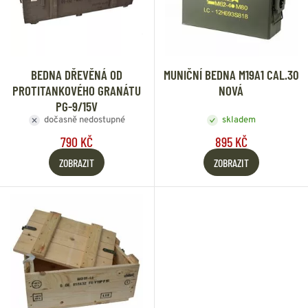
BEDNA DŘEVĚNÁ OD
MUNIČNÍ BEDNA M19A1 CAL.30
PROTITANKOVÉHO GRANÁTU
NOVÁ
PG-9/15V
dočasně nedostupné
skladem
790 KČ
895 KČ
ZOBRAZIT
ZOBRAZIT