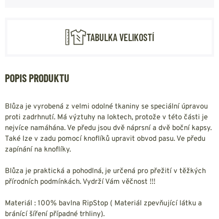
TABULKA VELIKOSTÍ
POPIS PRODUKTU
Blůza je vyrobená z velmi odolné tkaniny se speciální úpravou
proti zadrhnutí. Má výztuhy na loktech, protože v této části je
nejvíce namáhána. Ve předu jsou dvě náprsní a dvě boční kapsy.
Také lze v zadu pomocí knoflíků upravit obvod pasu. Ve předu
zapínání na knoflíky.
Blůza je praktická a pohodlná, je určená pro přežití v těžkých
přírodních podmínkách. Vydrží Vám věčnost !!!
Materiál : 100% bavlna RipStop ( Materiál zpevňující látku a
bránící šíření případné trhliny).