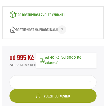
VELIKOST: XL
995 Kč
Kód: ST11833002XL
skladem 2ks
PRO DOSTUPNOST ZVOLTE VARIANTU
VELIKOST: XXL
995 Kč
Kód: ST11833002XXL
skladem 2ks
DOSTUPNOST NA PRODEJNÁCH
od 995 Kč
od 40 Kč (od 3000 Kč
zdarma)
od 822 Kč
bez DPH
–
+
VLOŽIT DO KOŠÍKU