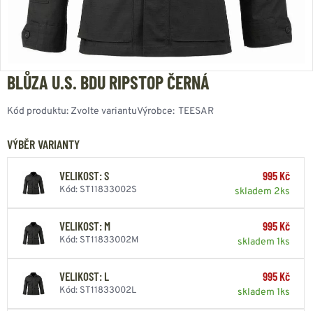
BLŮZA U.S. BDU RIPSTOP ČERNÁ
Kód produktu:
Zvolte variantu
Výrobce:
TEESAR
VÝBĚR VARIANTY
VELIKOST: S
995 Kč
Kód: ST11833002S
skladem 2ks
VELIKOST: M
995 Kč
Kód: ST11833002M
skladem 1ks
VELIKOST: L
995 Kč
Kód: ST11833002L
skladem 1ks