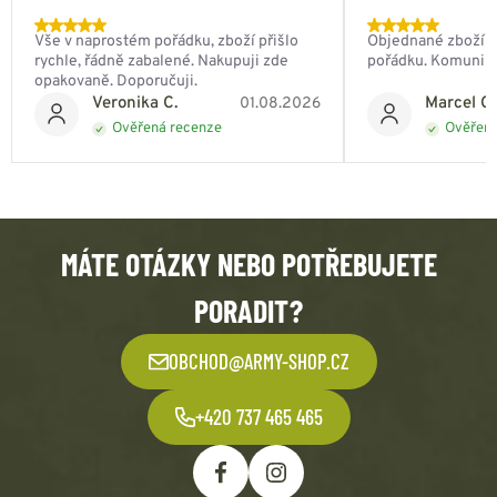
Vše v naprostém pořádku, zboží přišlo
Objednané zboží do
rychle, řádně zabalené. Nakupuji zde
pořádku. Komunik
opakovaně. Doporučuji.
Veronika C.
Marcel Ch
01.08.2026
Ověřená recenze
Ověřená
MÁTE OTÁZKY NEBO POTŘEBUJETE
PORADIT?
OBCHOD@ARMY-SHOP.CZ
+420 737 465 465