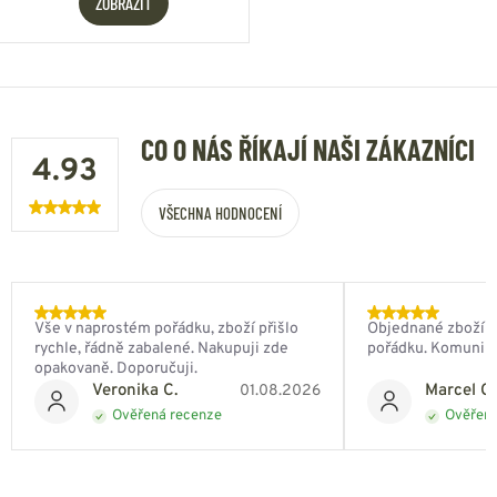
ZOBRAZIT
CO O NÁS ŘÍKAJÍ NAŠI ZÁKAZNÍCI
4.93
VŠECHNA HODNOCENÍ
Vše v naprostém pořádku, zboží přišlo
Objednané zboží do
rychle, řádně zabalené. Nakupuji zde
pořádku. Komunik
opakovaně. Doporučuji.
Veronika C.
Marcel Ch
01.08.2026
Ověřená recenze
Ověřená