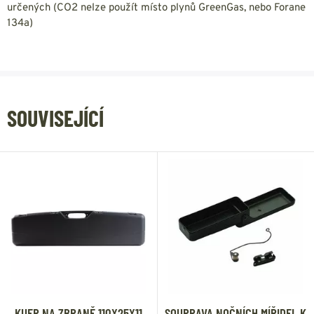
určených (CO2 nelze použít místo plynů GreenGas, nebo Forane
134a)
SOUVISEJÍCÍ
KUFR NA ZBRANĚ 110X25X11
SOUPRAVA NOČNÍCH MÍŘIDEL K