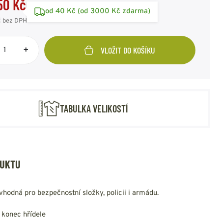
50 Kč
NESMEKY -
od 40 Kč (od 3000 Kč zdarma)
protiskluzové návleky
LIKOST: 46
1550 Kč
č
bez DPH
KAMAŠE - holeňové
d: ST12837000/46
skladem 2ks
návleky
OSTATNÍ
+
VLOŽIT DO KOŠÍKU
LIKOST: 47
1550 Kč
PŘÍSLUŠENSTVÍ
d: ST12837000/47
skladem 1ks
TABULKA VELIKOSTÍ
ERMOPRÁDLO
VESTY
VESTY LETNÍ
NEZATEPLENÉ
VESTY ZATEPLENÉ
DUKTU
hodná pro bezpečnostní složky, policii i armádu.
 konec hřídele