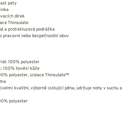
last paty
žinka
vacích dírek
lace Thinsulate
ná a protiskluzová podrážka
 o pracovní nebo bezpečnostní obuv
riál: 100% polyester
t: 100% hovězí kůže
00% polyester, izolace Thinsulate™
uma
 (velmi kvalitní, výborně izolující pěna, udržuje nohy v suchu a
100% polyester