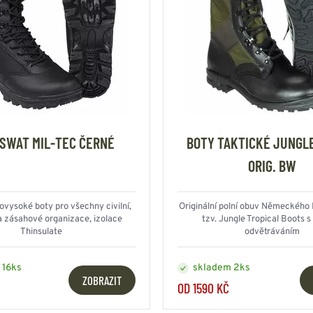
SWAT MIL-TEC ČERNÉ
BOTY TAKTICKÉ JUNGL
ORIG. BW
ovysoké boty pro všechny civilní,
Originální polní obuv Německéh
a zásahové organizace, izolace
tzv. Jungle Tropical Boots 
Thinsulate
odvětráváním
 16ks
skladem 2ks
ZOBRAZIT
OD 1590 KČ