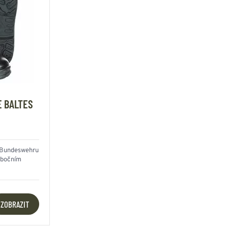
E BALTES
o Bundeswehru
s bočním
ZOBRAZIT