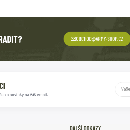
RADIT?
OBCHOD@ARMY-SHOP.CZ
CI
ách a novinky na Váš email.
DALŠÍ ODKAZY