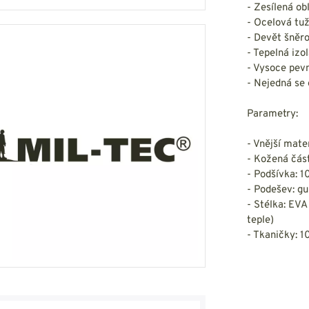
- Zesílená ob
- Ocelová tu
- Devět šněro
- Tepelná izo
- Vysoce pev
- Nejedná se
Parametry:
- Vnější mate
- Kožená čás
- Podšívka: 1
- Podešev: g
- Stélka: EVA
teple)
- Tkaničky: 