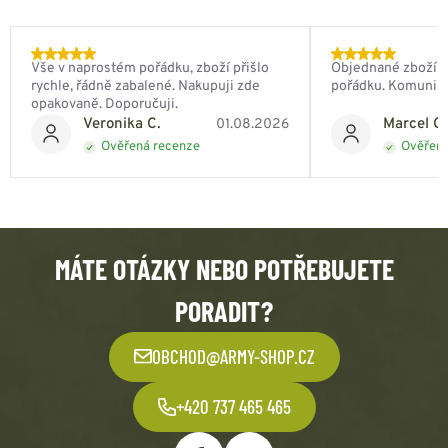
Vše v naprostém pořádku, zboží přišlo
Objednané zboží do
rychle, řádně zabalené. Nakupuji zde
pořádku. Komunik
opakovaně. Doporučuji.
Veronika C.
Marcel Ch
01.08.2026
Ověřená recenze
Ověřená
MÁTE OTÁZKY NEBO POTŘEBUJETE
PORADIT?
OBCHOD@ARMY-SHOP.CZ
+420 737 465 465