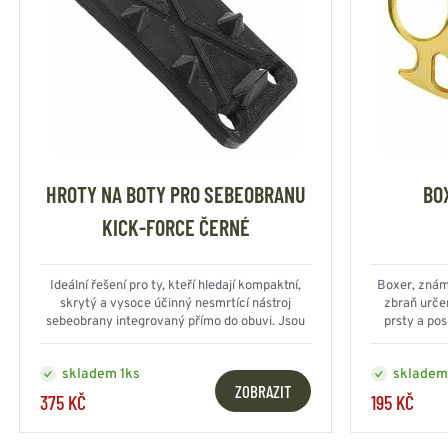
HROTY NA BOTY PRO SEBEOBRANU
BO
KICK-FORCE ČERNÉ
Ideální řešení pro ty, kteří hledají kompaktní,
Boxer, známý
skrytý a vysoce účinný nesmrtící nástroj
zbraň urče
sebeobrany integrovaný přímo do obuvi. Jsou
prsty a po
perfektní pro ohrožující situace – bez ohledu na
úroveň vašeho výcviku
skladem 1ks
skladem
ZOBRAZIT
375 KČ
195 KČ