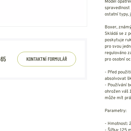
HOUPACÍ
Model opatřen
HMYZU
spravedlnost 
OSTATNÍ
IKRÝVKY
ostatní typy,
NSTVÍ
Boxer, známý 
Skládá se z p
poskytuje ruk
pro svou jedn
regulováno z
Y...
465
KONTAKTNÍ FORMULÁŘ
pro osobní oc
OVOVÉ
SVETRY
T
AKTICKÉ
- Před použit
REVNÉ
STATNÍ
absolvovat šk
VÉ
NÍ
- Používání b
ohrožen váš ž
může mít práv
DOPLŇKY
Parametry:
- Hmotnost: 
- Šířka: 125