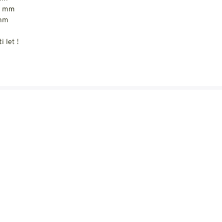
10 mm
 mm
i let !