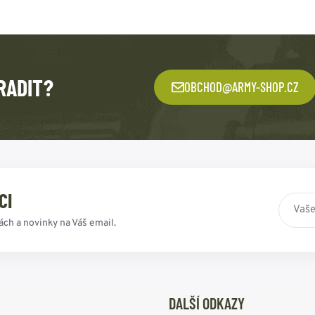
RADIT?
OBCHOD@ARMY-SHOP.CZ
CI
ách a novinky na Váš email.
DALŠÍ ODKAZY