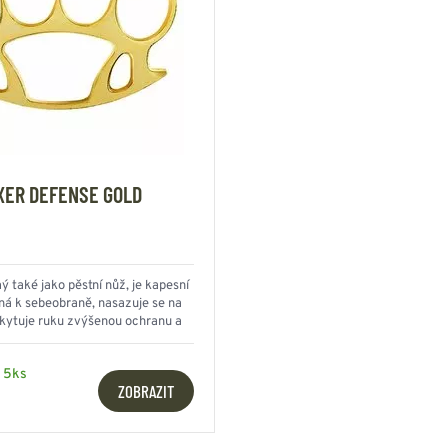
XER DEFENSE GOLD
 také jako pěstní nůž, je kapesní
ná k sebeobraně, nasazuje se na
skytuje ruku zvýšenou ochranu a
údernou sílu při úderu
 5ks
ZOBRAZIT