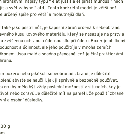
NESMEKY -
 latinskými nápisy typu " eiat justitia et piriat mundus " nech
protiskluzové návleky
jít a svět zahyne " atd... Tento konkrétní model je větší než
KAMAŠE - holeňové
 je určený spíše pro větší a mohutnější dlaň.
návleky
OSTATNÍ
také jako pěstní nůž, je kapesní zbraň určená k sebeobraně.
PŘÍSLUŠENSTVÍ
evného kusu kovového materiálu, který se nasazuje na prsty a
u zvýšenou ochranu a údernou sílu při úderu. Boxer je oblíbený
oduchost a účinnost, ale jeho použití je v mnoha zemích
ákonem. Jsou malé a snadno přenosné, což je činí praktickými
hranu.
ERMOPRÁDLO
VESTY
ím boxeru nebo jakékoli sebeobranné zbraně je důležité
VESTY LETNÍ
olení, abyste se naučili, jak ji správně a bezpečně používat.
NEZATEPLENÉ
oxeru by mělo být vždy poslední možností v situacích, kdy je
VESTY ZATEPLENÉ
ivot nebo zdraví. Je důležité mít na paměti, že použití zbraně
ní a osobní důsledky.
230 g
 mm