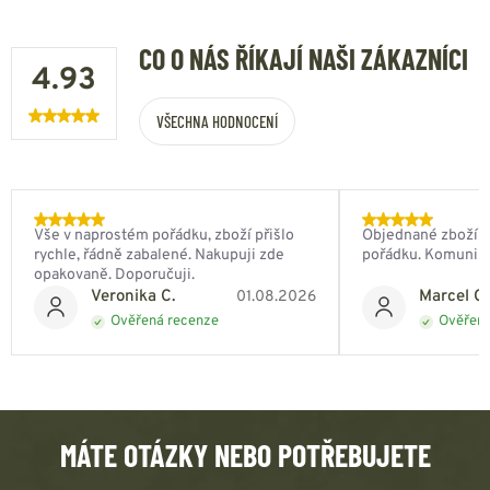
CO O NÁS ŘÍKAJÍ NAŠI ZÁKAZNÍCI
4.93
VŠECHNA HODNOCENÍ
Vše v naprostém pořádku, zboží přišlo
Objednané zboží do
rychle, řádně zabalené. Nakupuji zde
pořádku. Komunik
opakovaně. Doporučuji.
Veronika C.
Marcel Ch
01.08.2026
Ověřená recenze
Ověřená
MÁTE OTÁZKY NEBO POTŘEBUJETE