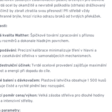
uchovek (dlouhých zalamovacích pušek) určených pro olověné
rdá ocel by okamžitě a nevratně poškodila (strhala) drážkovaný
 čímž by zbraň ztratila svou přesnost! Při střelbě vždy
hranné brýle, hrozí riziko odrazu broků od tvrdých překážek.
osti:
kvalita Walther:
Špičkové tovární zpracování s přísnou
u rozměrů a dokonale hladkým povrchem.
 podávání:
Precizní kalibrace minimalizuje tření v hlavni a
e zasekávání střeliva v samonabíjecích mechanismech.
estrukční účinek:
Tvrdé ocelové provedení zajišťuje maximální
st a energii při dopadu do cíle.
é balení s dávkovačem:
Plastová lahvička obsahuje 1 500 kusů
je čisté a rychlé plnění bez rozsypání.
ící poměr cena/výkon:
Velká zásoba střeliva pro dlouhé hodiny
a intenzivní střelby.
a parametry: