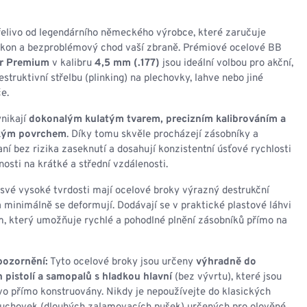
NESMEKY -
protiskluzové návleky
KAMAŠE - holeňové
řelivo od legendárního německého výrobce, které zaručuje
návleky
kon a bezproblémový chod vaší zbraně. Prémiové ocelové BB
OSTATNÍ
r Premium
v kalibru
4,5 mm (.177)
jsou ideální volbou pro akční,
PŘÍSLUŠENSTVÍ
estruktivní střelbu (plinking) na plechovky, lahve nebo jiné
e.
nikají
dokonalým kulatým tvarem, precizním kalibrováním a
kým povrchem
. Díky tomu skvěle procházejí zásobníky a
ní bez rizika zaseknutí a dosahují konzistentní úsťové rychlosti
ERMOPRÁDLO
VESTY
nosti na krátké a střední vzdálenosti.
VESTY LETNÍ
své vysoké tvrdosti mají ocelové broky výrazný destrukční
NEZATEPLENÉ
 a minimálně se deformují. Dodávají se v praktické plastové láhvi
VESTY ZATEPLENÉ
, který umožňuje rychlé a pohodlné plnění zásobníků přímo na
pozornění:
Tyto ocelové broky jsou určeny
výhradně do
pistolí a samopalů s hladkou hlavní
(bez vývrtu), které jsou
ivo přímo konstruovány. Nikdy je nepoužívejte do klasických