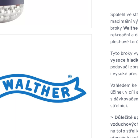
HOUPACÍ
HMYZU
OSTATNÍ
IKRÝVKY
Spolehlivé st
maximální vý
NSTVÍ
broky
Walthe
rekreační a d
plechové terč
Tyto broky vy
Y...
vysoce hlad
podavači zbra
OVOVÉ
SVETRY
T
i vysoké přes
AKTICKÉ
REVNÉ
STATNÍ
Vzhledem ke 
VÉ
NÍ
účinek v cíli
s dávkovačem
střelnici.
DOPLŇKY
>
Důležité u
vzduchových 
na toto střel