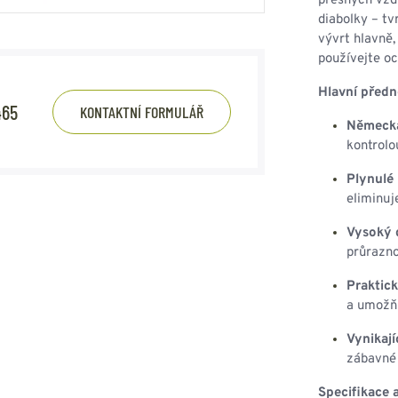
přesných vzd
diabolky – tv
vývrt hlavně,
používejte oc
Hlavní předn
465
KONTAKTNÍ FORMULÁŘ
Německá 
kontrolo
Plynulé
eliminuj
Vysoký d
průrazno
Praktick
a umožňu
Vynikaj
zábavné 
Specifikace 