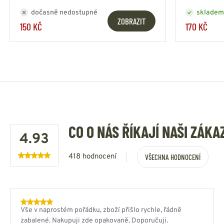
dočasně nedostupné
skladem
ZOBRAZIT
150 KČ
170 KČ
CO O NÁS ŘÍKAJÍ NAŠI ZÁKA
4.93
418 hodnocení
VŠECHNA HODNOCENÍ
Vše v naprostém pořádku, zboží přišlo rychle, řádně
zabalené. Nakupuji zde opakovaně. Doporučuji.