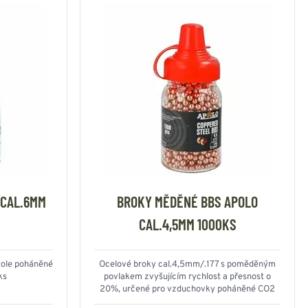
 CAL.6MM
BROKY MĚDĚNÉ BBS APOLO
CAL.4,5MM 1000KS
tole poháněné
Ocelové broky cal.4,5mm/.177 s poměděným
ks
povlakem zvyšujícím rychlost a přesnost o
20%, určené pro vzduchovky poháněné CO2