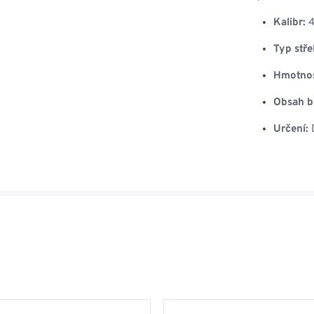
Kalibr:
4
Typ střel
Hmotnos
Obsah ba
Určení:
D