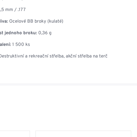
,5 mm / .177
iva:
Ocelové BB broky (kulaté)
t jednoho broku:
0,36 g
lení:
1 500 ks
estruktivní a rekreační střelba, akční střelba na terč