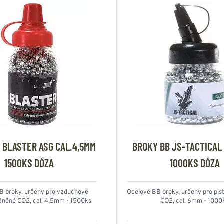
 BLASTER ASG CAL.4,5MM
BROKY BB JS-TACTICAL
1500KS DÓZA
1000KS DÓZA
B broky, určeny pro vzduchové
Ocelové BB broky, určeny pro pis
háněné CO2, cal. 4,5mm - 1500ks
CO2, cal. 6mm - 1000