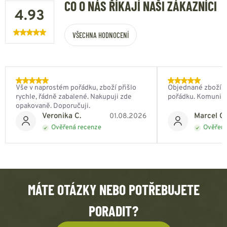
CO O NÁS ŘÍKAJÍ NAŠI ZÁKAZNÍCI
4.93
VŠECHNA HODNOCENÍ
Vše v naprostém pořádku, zboží přišlo
Objednané zboží do
rychle, řádně zabalené. Nakupuji zde
pořádku. Komunik
opakovaně. Doporučuji.
Veronika C.
Marcel Ch
01.08.2026
Ověřená recenze
Ověřená
MÁTE OTÁZKY NEBO POTŘEBUJETE
PORADIT?