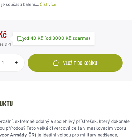
SPOJOVACÍ PRVKY
ZIMNÍ PŘEVLEČNÍKY
SAKA
RUSKÁ ARMÁDA
je součástí balení....
Číst více
OSTATNÍ
OSTATNÍ
AMERICKÁ ARMÁDA
KAMUFLÁŽNÍ
ODZNAKY - OSTATNÍ
POTŘEBY
VÝLOŽKY
HODNOSTI
Kč
od 40 Kč (od 3000 Kč zdarma)
ez DPH
UNIČNÍ BEDNY
PUŠKOHLEDY
+
VLOŽIT DO KOŠÍKU
PASKY - KŠANDY -
OBUV - PONOŽKY -
BATERKY - ČELOVKY -
DRAVOTNÍ POTŘEBY
REKY
PŘÍSLUŠENSTVÍ
SVÍTIDLA
VOJENSKÝ ORIGINÁL
PEVNÉ PŘIBLÍŽENÍ
OPASEK TENKÝ
DESIGNOVÉ A
OBUV POLNÍ
VARIABILNÍ
ČELOVÉ SVÍTILNY
LÉKÁRNIČKY
OPASEK ŠIROKÝ
STYLOVÉ
OBUV ZIMNÍ
PŘIBLÍŽENÍ
BATERKY
OBVAZY a ŠKRTIDLA
KŠANDY - ŠLE
OBUV OSTATNÍ
DOPLŇKY
POMOCNÝ MATERIÁL
TREKY - POPRUHY
HOLINKY - GUMÁKY -
OSTATNÍ
BRAŠNY, IFAK
DUKTU
OSTATNÍ
GALOŠE
OSTATNÍ POTŘEBY
PONOŽKY
ČISTÍCÍ
rzální, extrémně odolný a spolehlivý přístřešek, který dokonale
PROSTŘEDKY
kou přírodou? Tato velká čtvercová celta v maskovacím vzoru
STÉLKY - VLOŽKY
í vzor Armády ČR)
je ideální volbou pro military nadšence,