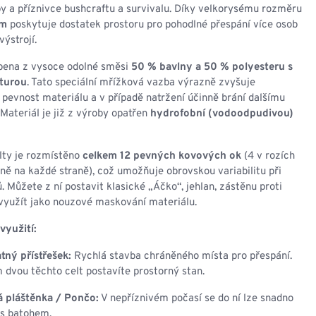
NESMEKY -
y a příznivce bushcraftu a survivalu. Díky velkorysému rozměru
protiskluzové návleky
cm
poskytuje dostatek prostoru pro pohodlné přespání více osob
KAMAŠE - holeňové
výstrojí.
návleky
OSTATNÍ
obena z vysoce odolné směsi
50 % bavlny a 50 % polyesteru s
PŘÍSLUŠENSTVÍ
xturou
. Tato speciální mřížková vazba výrazně zvyšuje
pevnost materiálu a v případě natržení účinně brání dalšímu
. Materiál je již z výroby opatřen
hydrofobní (vodoodpudivou)
lty je rozmístěno
celkem 12 pevných kovových ok
(4 v rozích
ERMOPRÁDLO
VESTY
ě na každé straně), což umožňuje obrovskou variabilitu při
. Můžete z ní postavit klasické „Áčko“, jehlan, zástěnu proti
VESTY LETNÍ
 využít jako nouzové maskování materiálu.
NEZATEPLENÉ
VESTY ZATEPLENÉ
využití:
ný přístřešek:
Rychlá stavba chráněného místa pro přespání.
 dvou těchto celt postavíte prostorný stan.
 pláštěnka / Pončo:
V nepříznivém počasí se do ní lze snadno
i s batohem.