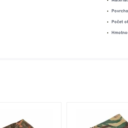
Materiál
Povrcho
Počet o
Hmotnos