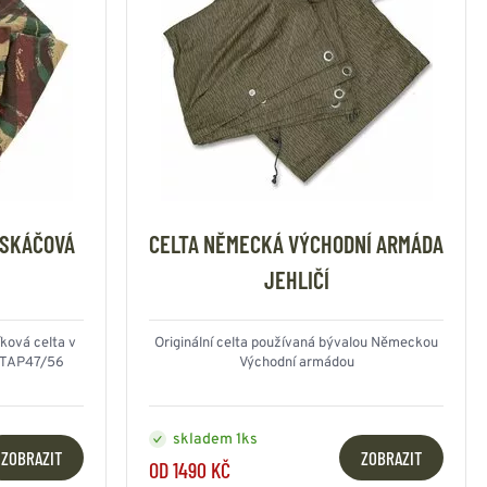
ASKÁČOVÁ
CELTA NĚMECKÁ VÝCHODNÍ ARMÁDA
JEHLIČÍ
íková celta v
Originální celta používaná bývalou Německou
 TAP47/56
Východní armádou
skladem 1ks
ZOBRAZIT
ZOBRAZIT
OD 1490 KČ