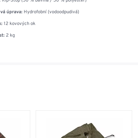
:
Rip-Stop (50 % bavlna / 50 % polyester)
vá úprava:
Hydrofobní (vodoodpudivá)
k:
12 kovových ok
t:
2 kg