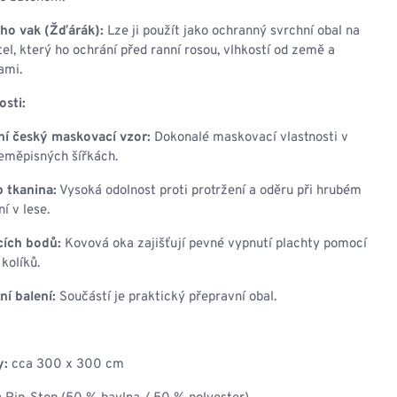
ho vak (Žďárák):
Lze ji použít jako ochranný svrchní obal na
tel, který ho ochrání před ranní rosou, vlhkostí od země a
ami.
osti:
ní český maskovací vzor:
Dokonalé maskovací vlastnosti v
eměpisných šířkách.
 tkanina:
Vysoká odolnost proti protržení a oděru při hrubém
í v lese.
cích bodů:
Kovová oka zajišťují pevné vypnutí plachty pomocí
kolíků.
í balení:
Součástí je praktický přepravní obal.
y:
cca 300 x 300 cm