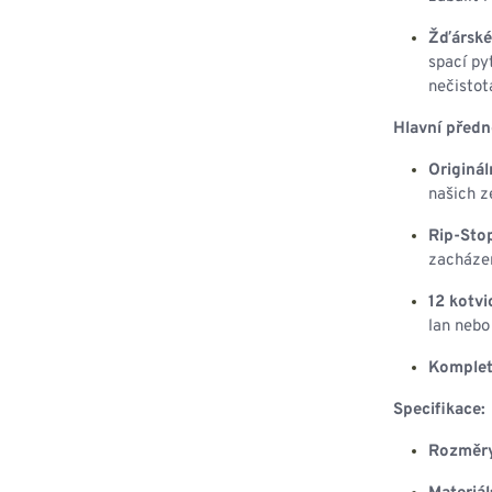
Žďárské
spací py
nečistot
Hlavní předn
Originál
našich z
Rip-Stop
zacházen
12 kotvi
lan nebo 
Kompletn
Specifikace:
Rozměr