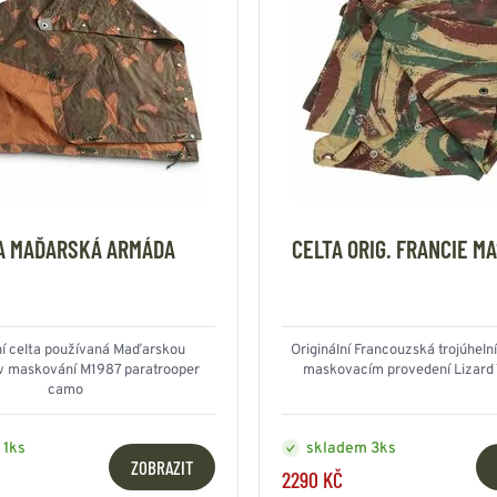
A MAĎARSKÁ ARMÁDA
CELTA ORIG. FRANCIE M
ní celta používaná Maďarskou
Originální Francouzská trojúheln
v maskování M1987 paratrooper
maskovacím provedení Lizard
camo
 1ks
skladem 3ks
ZOBRAZIT
2290 KČ