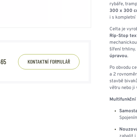
HOUPACÍ
HMYZU
rybáře, tramp
OSTATNÍ
300 x 300 
IKRÝVKY
i s kompletní 
NSTVÍ
Celta je vyr
Rip-Stop te
mechanickou 
šíření trhliny
úpravou
.
Y...
465
KONTAKTNÍ FORMULÁŘ
Po obvodu ce
OVOVÉ
SVETRY
T
a 2 rovnoměrn
AKTICKÉ
stavbě bivaků
REVNÉ
STATNÍ
větru nebo ji
VÉ
NÍ
Multifunkční 
DOPLŇKY
Samostat
Spojením
Nouzová
zabalit 