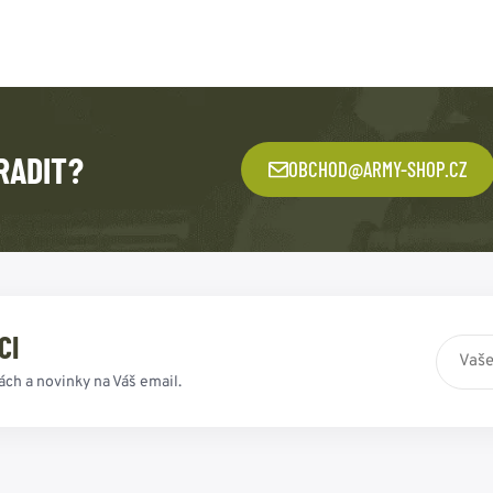
RADIT?
OBCHOD@ARMY-SHOP.CZ
CI
ách a novinky na Váš email.