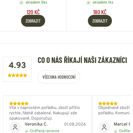
skladem 5ks
skladem 1ks
120 KČ
180 KČ
ZOBRAZIT
ZOBRAZIT
CO O NÁS ŘÍKAJÍ NAŠI ZÁKAZNÍCI
4.93
VŠECHNA HODNOCENÍ
Vše v naprostém pořádku, zboží přišlo
Objednané zboží do
rychle, řádně zabalené. Nakupuji zde
pořádku. Komunik
opakovaně. Doporučuji.
Veronika C.
Marcel Ch
01.08.2026
Ověřená recenze
Ověřená