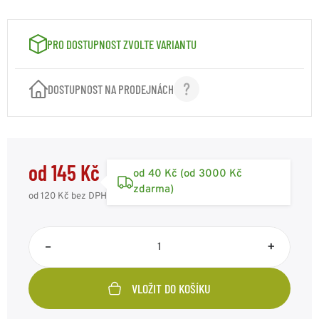
190 Kč
VELIKOST: PRO OBVOD HLAVY 58CM
PROVEDENÍ: POUŽITÁ
skladem
Kód: ST91230121/58
4ks
PRO DOSTUPNOST ZVOLTE VARIANTU
190 Kč
VELIKOST: PRO OBVOD HLAVY 59CM
PROVEDENÍ: POUŽITÁ
skladem
Kód: ST91230121/59
DOSTUPNOST NA PRODEJNÁCH
5ks
od 145 Kč
od 40 Kč (od 3000 Kč
zdarma)
od 120 Kč
bez DPH
–
+
VLOŽIT DO KOŠÍKU