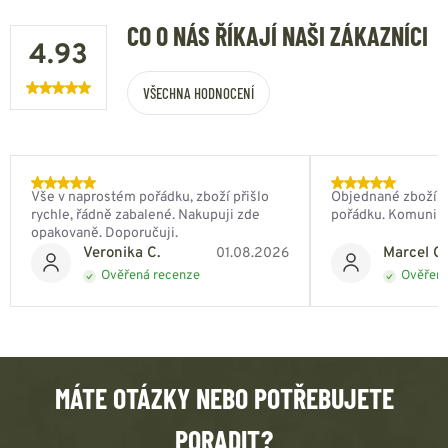
CO O NÁS ŘÍKAJÍ NAŠI ZÁKAZNÍCI
4.93
VŠECHNA HODNOCENÍ
Vše v naprostém pořádku, zboží přišlo
Objednané zboží do
rychle, řádně zabalené. Nakupuji zde
pořádku. Komunik
opakovaně. Doporučuji.
Veronika C.
Marcel Ch
01.08.2026
Ověřená recenze
Ověřená
MÁTE OTÁZKY NEBO POTŘEBUJETE
PORADIT?