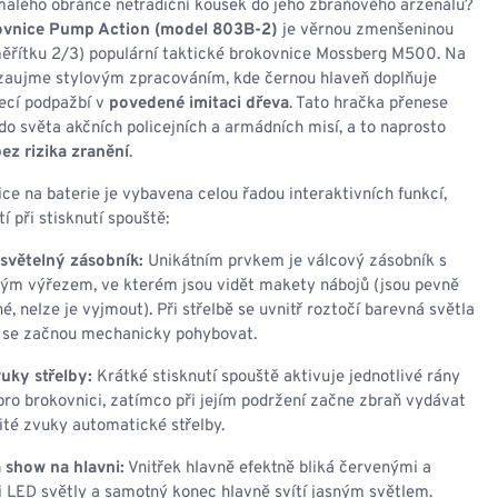
NESMEKY -
malého obránce netradiční kousek do jeho zbraňového arzenálu?
protiskluzové návleky
ovnice Pump Action (model 803B-2)
je věrnou zmenšeninou
KAMAŠE - holeňové
 měřítku 2/3) populární taktické brokovnice Mossberg M500. Na
návleky
 zaujme stylovým zpracováním, kde černou hlaveň doplňuje
OSTATNÍ
jecí podpažbí v
povedené imitaci dřeva
. Tato hračka přenese
PŘÍSLUŠENSTVÍ
 do světa akčních policejních a armádních misí, a to naprosto
ez rizika zranění
.
ce na baterie je vybavena celou řadou interaktivních funkcí,
í při stisknutí spouště:
ERMOPRÁDLO
VESTY
světelný zásobník:
Unikátním prvkem je válcový zásobník s
ým výřezem, ve kterém jsou vidět makety nábojů (jsou pevně
VESTY LETNÍ
é, nelze je vyjmout). Při střelbě se uvnitř roztočí barevná světla
NEZATEPLENÉ
 se začnou mechanicky pohybovat.
VESTY ZATEPLENÉ
uky střelby:
Krátké stisknutí spouště aktivuje jednotlivé rány
pro brokovnici, zatímco při jejím podržení začne zbraň vydávat
ité zvuky automatické střelby.
 show na hlavni:
Vnitřek hlavně efektně bliká červenými a
LED světly a samotný konec hlavně svítí jasným světlem.