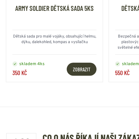
ARMY SOLDIER DĚTSKÁ SADA 5KS
DĚTSKÁ
Dětská sada pro malé vojáky, obsahující helmu,
Bezpečná a 
dýku, dalekohled, kompas a vysílačku
plastovýc
světelné efe
skladem 4ks
skladem
ZOBRAZIT
350 KČ
550 KČ
CO O NÁS ŘÍKAJÍ NAŠI ZÁKA