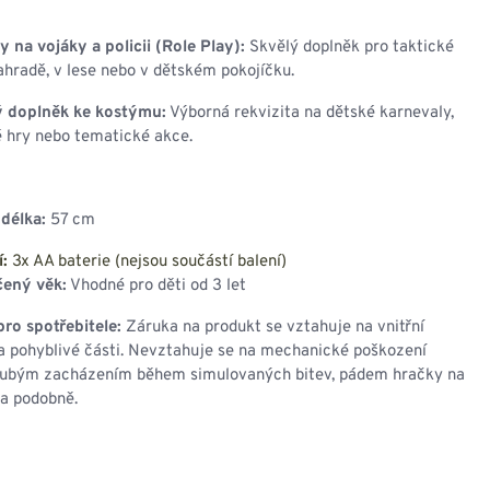
y na vojáky a policii (Role Play):
Skvělý doplněk pro taktické
ahradě, v lese nebo v dětském pokojíčku.
 doplněk ke kostýmu:
Výborná rekvizita na dětské karnevaly,
 hry nebo tematické akce.
délka:
57 cm
:
3x AA baterie (nejsou součástí balení)
ený věk:
Vhodné pro děti od 3 let
ro spotřebitele:
Záruka na produkt se vztahuje na vnitřní
 a pohyblivé části. Nevztahuje se na mechanické poškození
ubým zacházením během simulovaných bitev, pádem hračky na
 a podobně.