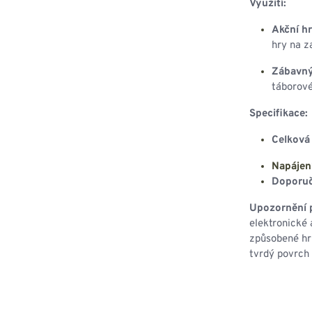
Využití:
Akční hr
hry na z
Zábavný
táborové
Specifikace:
Celková 
Napájení
Doporuč
Upozornění p
elektronické
způsobené hr
tvrdý povrch