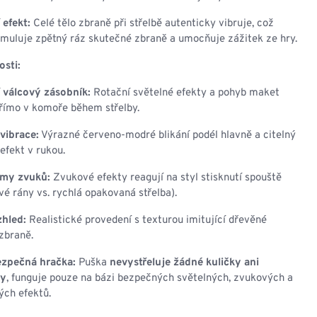
 efekt:
Celé tělo zbraně při střelbě autenticky vibruje, což
muluje zpětný ráz skutečné zbraně a umocňuje zážitek ze hry.
osti:
 válcový zásobník:
Rotační světelné efekty a pohyb maket
římo v komoře během střelby.
 vibrace:
Výrazné červeno-modré blikání podél hlavně a citelný
 efekt v rukou.
imy zvuků:
Zvukové efekty reagují na styl stisknutí spouště
ivé rány vs. rychlá opakovaná střelba).
zhled:
Realistické provedení s texturou imitující dřevěné
zbraně.
zpečná hračka:
Puška
nevystřeluje žádné kuličky ani
ly
, funguje pouze na bázi bezpečných světelných, zvukových a
ch efektů.