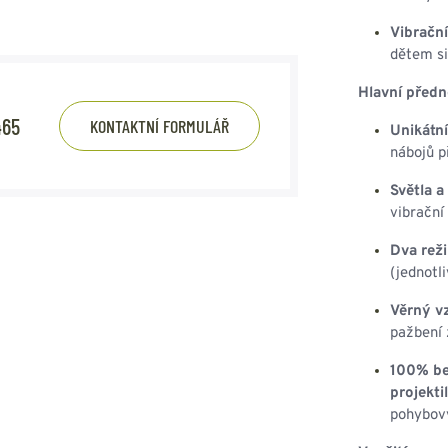
Vibrační
dětem si
Hlavní předn
465
KONTAKTNÍ FORMULÁŘ
Unikátní
nábojů p
Světla a
vibrační
Dva rež
(jednotl
Věrný v
pažbení 
100% be
projekti
pohybový