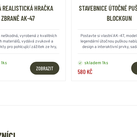
 REALISTICKÁ HRAČKA
STAVEBNICE ÚTOČNÉ PU
ZBRANĚ AK-47
BLOCKGUN
neškodná, vyrobená z kvalitních
Postavte si vlastní AK-47, model
h materiálů, vydává zvukové a
legendární útočnou puškou nabízí
kty pro pohlcující zážitek ze hry,
design a interaktivní prvky, sa
nevystřeluje projektily
 1ks
skladem 1ks
ZOBRAZIT
580 KČ
ZNÍCI