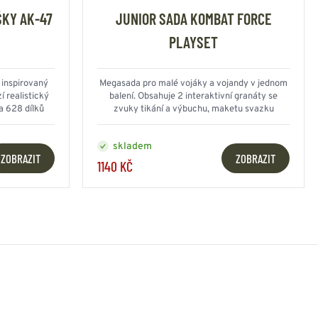
ŠKY AK-47
JUNIOR SADA KOMBAT FORCE
PLAYSET
 inspirovaný
Megasada pro malé vojáky a vojandy v jednom
 realistický
balení. Obsahuje 2 interaktivní granáty se
da 628 dílků
zvuky tikání a výbuchu, maketu svazku
dynamitu, stylovou plechovou muniční bednu.
skladem
ZOBRAZIT
ZOBRAZIT
1140 KČ