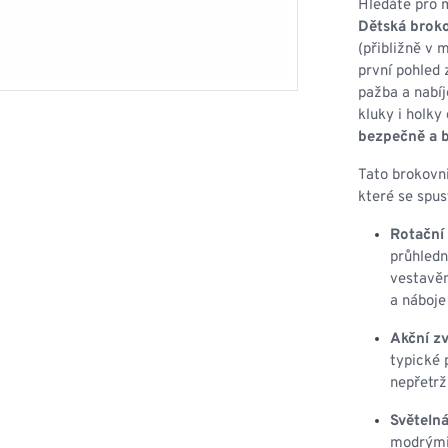
HOUPACÍ
Hledáte pro 
HMYZU
Dětská brok
OSTATNÍ
IKRÝVKY
(přibližně v
první pohled
NSTVÍ
pažba a nabí
kluky i holky
bezpečně a b
Tato brokovni
Y...
které se spust
OVOVÉ
SVETRY
T
Rotační 
AKTICKÉ
průhledn
REVNÉ
STATNÍ
vestavěn
VÉ
NÍ
a náboje
Akční zv
DOPLŇKY
typické 
nepřetrž
Světelná
modrými 