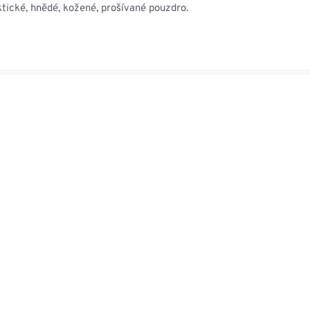
NESMEKY -
tické, hnědé, kožené, prošívané pouzdro.
protiskluzové návleky
KAMAŠE - holeňové
návleky
OSTATNÍ
PŘÍSLUŠENSTVÍ
ERMOPRÁDLO
VESTY
VESTY LETNÍ
NEZATEPLENÉ
VESTY ZATEPLENÉ