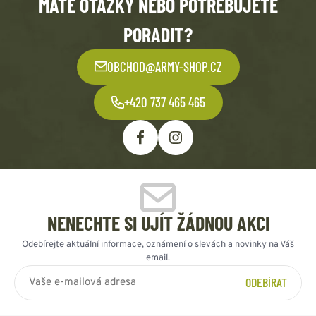
MÁTE OTÁZKY NEBO POTŘEBUJETE
PORADIT?
OBCHOD@ARMY-SHOP.CZ
+420 737 465 465
NENECHTE SI UJÍT ŽÁDNOU AKCI
Odebírejte aktuální informace, oznámení o slevách a novinky na Váš
email.
ODEBÍRAT