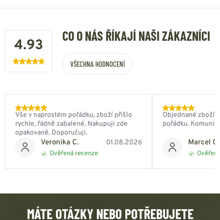
CO O NÁS ŘÍKAJÍ NAŠI ZÁKAZNÍCI
4.93
VŠECHNA HODNOCENÍ
Vše v naprostém pořádku, zboží přišlo
Objednané zboží do
rychle, řádně zabalené. Nakupuji zde
pořádku. Komunik
opakovaně. Doporučuji.
Veronika C.
Marcel Ch
01.08.2026
Ověřená recenze
Ověřená
MÁTE OTÁZKY NEBO POTŘEBUJETE