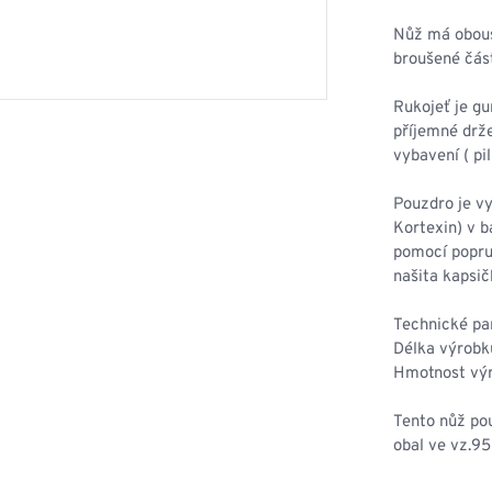
HOUPACÍ
HMYZU
OSTATNÍ
Nůž má oboust
IKRÝVKY
broušené čás
NSTVÍ
Rukojeť je g
příjemné drže
vybavení ( pil
Y...
Pouzdro je v
Kortexin) v b
OVOVÉ
SVETRY
T
pomocí popru
AKTICKÉ
našita kapsič
REVNÉ
STATNÍ
VÉ
NÍ
Technické pa
Délka výrobk
Hmotnost výro
DOPLŇKY
Tento nůž pou
obal ve vz.9