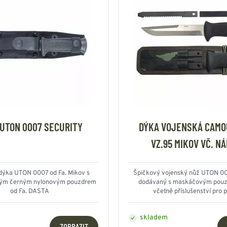
UTON 0007 SECURITY
DÝKA VOJENSKÁ CAMO
VZ.95 MIKOV VČ. NÁ
dýka UTON 0007 od Fa. Mikov s
Špičkový vojenský nůž UTON 00
ným černým nylonovým pouzdrem
dodávaný s maskáčovým pou
od Fa. DASTA
včetně příslušenství pro p
skladem
ZOBRAZIT