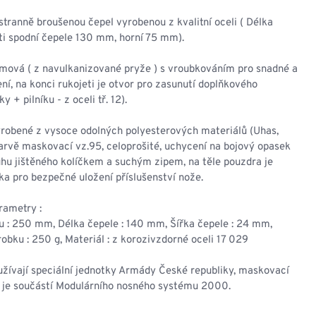
NESMEKY -
protiskluzové návleky
ranně broušenou čepel vyrobenou z kvalitní oceli ( Délka
KAMAŠE - holeňové
ti spodní čepele 130 mm, horní 75 mm).
návleky
OSTATNÍ
umová ( z navulkanizované pryže ) s vroubkováním pro snadné a
PŘÍSLUŠENSTVÍ
ní, na konci rukojeti je otvor pro zasunutí doplňkového
ky + pilníku - z oceli tř. 12).
yrobené z vysoce odolných polyesterových materiálů (Uhas,
arvě maskovací vz.95, celoprošité, uchycení na bojový opasek
ERMOPRÁDLO
VESTY
hu jištěného kolíčkem a suchým zipem, na těle pouzdra je
ka pro bezpečné uložení příslušenství nože.
VESTY LETNÍ
NEZATEPLENÉ
rametry :
VESTY ZATEPLENÉ
u : 250 mm, Délka čepele : 140 mm, Šířka čepele : 24 mm,
bku : 250 g, Materiál : z korozivzdorné oceli 17 029
žívají speciální jednotky Armády České republiky, maskovací
5 je součástí Modulárního nosného systému 2000.