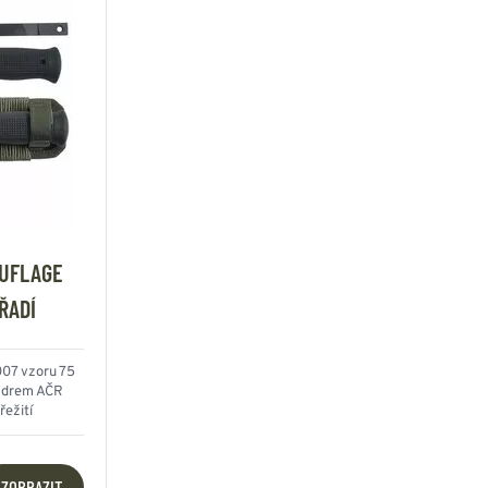
UFLAGE
ŘADÍ
07 vzoru 75
zdrem AČR
řežití
ZOBRAZIT