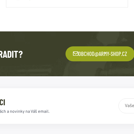
RADIT?
OBCHOD@ARMY-SHOP.CZ
CI
ách a novinky na Váš email.