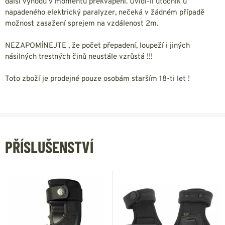
další výhodu v momentu překvapení. Uvidí-li útočník u
napadeného elektrický paralyzer, nečeká v žádném případě
možnost zasažení sprejem na vzdálenost 2m.
NEZAPOMÍNEJTE , že počet přepadení, loupeží i jiných
násilných trestných činů neustále vzrůstá !!!
Toto zboží je prodejné pouze osobám starším 18-ti let !
PŘÍSLUŠENSTVÍ