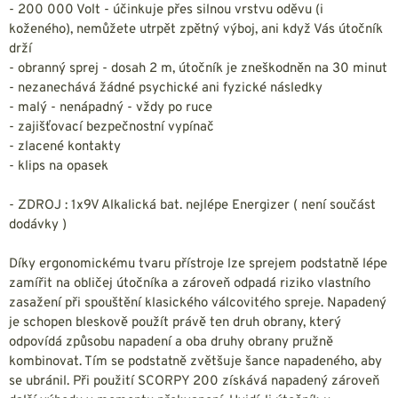
- 200 000 Volt - účinkuje přes silnou vrstvu oděvu (i
koženého), nemůžete utrpět zpětný výboj, ani když Vás útočník
drží
- obranný sprej - dosah 2 m, útočník je zneškodněn na 30 minut
- nezanechává žádné psychické ani fyzické následky
- malý - nenápadný - vždy po ruce
- zajišťovací bezpečnostní vypínač
- zlacené kontakty
- klips na opasek
- ZDROJ : 1x9V Alkalická bat. nejlépe Energizer ( není součást
dodávky )
Díky ergonomickému tvaru přístroje lze sprejem podstatně lépe
zamířit na obličej útočníka a zároveň odpadá riziko vlastního
zasažení při spouštění klasického válcovitého spreje. Napadený
je schopen bleskově použít právě ten druh obrany, který
odpovídá způsobu napadení a oba druhy obrany pružně
kombinovat. Tím se podstatně zvětšuje šance napadeného, aby
se ubránil. Při použití SCORPY 200 získává napadený zároveň