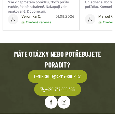
Vše v naprostém pořádku, zboží přišlo
Objednané zboží do
rychle, řádně zabalené. Nakupuji zde
pořádku. Komunik
opakovaně. Doporučuji.
Veronika C.
Marcel Ch
01.08.2026
Ověřená recenze
Ověřená
MÁTE OTÁZKY NEBO POTŘEBUJETE
PORADIT?
OBCHOD@ARMY-SHOP.CZ
+420 737 465 465