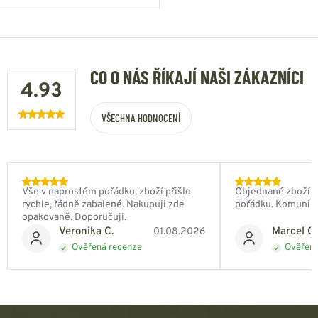
CO O NÁS ŘÍKAJÍ NAŠI ZÁKAZNÍCI
4.93
VŠECHNA HODNOCENÍ
Vše v naprostém pořádku, zboží přišlo
Objednané zboží do
rychle, řádně zabalené. Nakupuji zde
pořádku. Komunik
opakovaně. Doporučuji.
Veronika C.
Marcel Ch
01.08.2026
Ověřená recenze
Ověřená