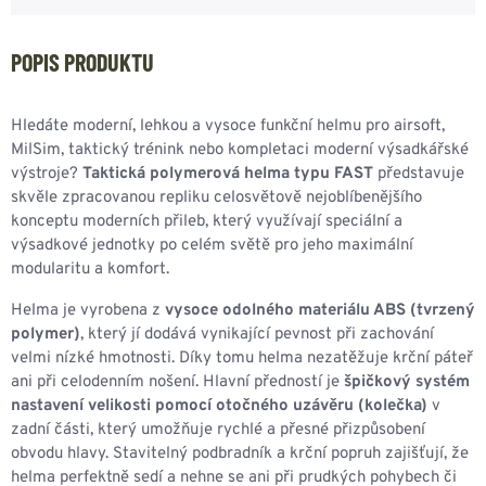
POPIS PRODUKTU
Hledáte moderní, lehkou a vysoce funkční helmu pro airsoft,
MilSim, taktický trénink nebo kompletaci moderní výsadkářské
výstroje?
Taktická polymerová helma typu FAST
představuje
skvěle zpracovanou repliku celosvětově nejoblíbenějšího
konceptu moderních přileb, který využívají speciální a
výsadkové jednotky po celém světě pro jeho maximální
modularitu a komfort.
Helma je vyrobena z
vysoce odolného materiálu ABS (tvrzený
polymer)
, který jí dodává vynikající pevnost při zachování
velmi nízké hmotnosti. Díky tomu helma nezatěžuje krční páteř
ani při celodenním nošení. Hlavní předností je
špičkový systém
nastavení velikosti pomocí otočného uzávěru (kolečka)
v
zadní části, který umožňuje rychlé a přesné přizpůsobení
obvodu hlavy. Stavitelný podbradník a krční popruh zajišťují, že
helma perfektně sedí a nehne se ani při prudkých pohybech či