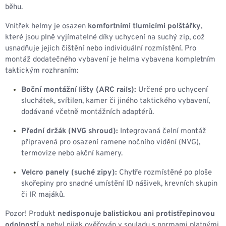
běhu.
Vnitřek helmy je osazen
komfortními tlumicími polštářky
,
které jsou plně vyjímatelné díky uchycení na suchý zip, což
usnadňuje jejich čištění nebo individuální rozmístění. Pro
montáž dodatečného vybavení je helma vybavena kompletním
taktickým rozhraním:
Boční montážní lišty (ARC rails):
Určené pro uchycení
sluchátek, svítilen, kamer či jiného taktického vybavení,
dodávané včetně montážních adaptérů.
Přední držák (NVG shroud):
Integrovaná čelní montáž
připravená pro osazení ramene nočního vidění (NVG),
termovize nebo akční kamery.
Velcro panely (suché zipy):
Chytře rozmístěné po ploše
skořepiny pro snadné umístění ID nášivek, krevních skupin
či IR majáků.
Pozor! Produkt
nedisponuje balistickou ani protistřepinovou
odolností
a nebyl nijak ověřován v souladu s normami platnými