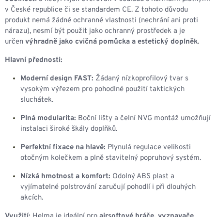
v České republice či se standardem CE. Z tohoto důvodu
produkt nemá žádné ochranné vlastnosti (nechrání ani proti
nárazu), nesmí být použit jako ochranný prostředek a je
určen
výhradně jako cvičná pomůcka a estetický doplněk
.
Hlavní přednosti:
Moderní design FAST:
Žádaný nízkoprofilový tvar s
vysokým výřezem pro pohodlné použití taktických
sluchátek.
Plná modularita:
Boční lišty a čelní NVG montáž umožňují
instalaci široké škály doplňků.
Perfektní fixace na hlavě:
Plynulá regulace velikosti
otočným kolečkem a plně stavitelný popruhový systém.
Nízká hmotnost a komfort:
Odolný ABS plast a
vyjímatelné polstrování zaručují pohodlí i při dlouhých
akcích.
Využití:
Helma je ideální pro
airsoftové hráče, vyznavače