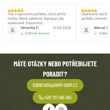
Vše v naprostém pořádku, zboží přišlo
Objednané zboží do
rychle, řádně zabalené. Nakupuji zde
pořádku. Komunik
opakovaně. Doporučuji.
Veronika C.
Marcel Ch
01.08.2026
Ověřená recenze
Ověřená
MÁTE OTÁZKY NEBO POTŘEBUJETE
PORADIT?
OBCHOD@ARMY-SHOP.CZ
+420 737 465 465