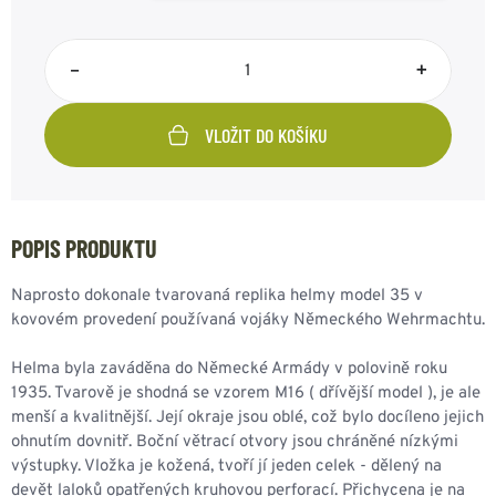
–
+
VLOŽIT DO KOŠÍKU
POPIS PRODUKTU
Naprosto dokonale tvarovaná replika helmy model 35 v
kovovém provedení používaná vojáky Německého Wehrmachtu.
Helma byla zaváděna do Německé Armády v polovině roku
1935. Tvarově je shodná se vzorem M16 ( dřívější model ), je ale
menší a kvalitnější. Její okraje jsou oblé, což bylo docíleno jejich
ohnutím dovnitř. Boční větrací otvory jsou chráněné nízkými
výstupky. Vložka je kožená, tvoří jí jeden celek - dělený na
devět laloků opatřených kruhovou perforací. Přichycena je na