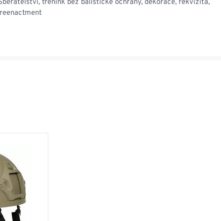
běratelství, trénink bez balistické ochrany, dekorace, rekvizita,
 reenactment