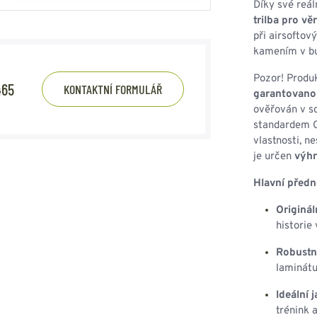
Díky své reál
trilba pro vě
při airsoftov
kamením v b
Pozor! Produ
465
KONTAKTNÍ FORMULÁŘ
garantovanou
ověřován v s
standardem C
vlastnosti, n
je určen
výhr
Hlavní předn
Originál
historie
Robustn
laminátu
Ideální 
trénink 