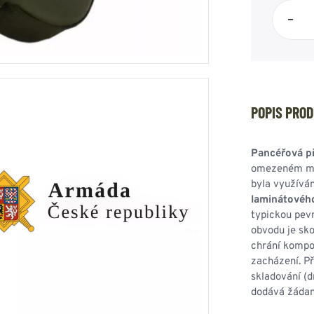
HOUPACÍ
HMYZU
–
OSTATNÍ
IKRÝVKY
NSTVÍ
POPIS PRO
Y...
Pancéřová p
OVOVÉ
SVETRY
T
omezeném mno
AKTICKÉ
byla využívá
REVNÉ
STATNÍ
laminátovéh
VÉ
NÍ
typickou pev
obvodu je sk
chrání kompo
DOPLŇKY
zacházení. P
skladování (d
dodává žádan