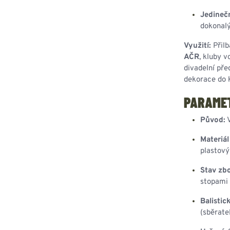
Jedinečn
dokonalý
Využití:
Přilb
AČR
, kluby v
divadelní pře
dekorace do k
PARAME
Původ:
V
Materiál
plastový
Stav zbo
stopami 
Balistic
(sběrate