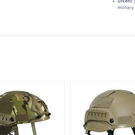
Určení:
S
military