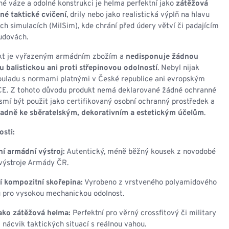
né váze a odolné konstrukci je helma perfektní jako
zátěžová
rné taktické cvičení
, drily nebo jako realistická výplň na hlavu
ých simulacích (MilSim), kde chrání před údery větví či padajícím
udovách.
kt je vyřazeným armádním zbožím a
nedisponuje žádnou
 balistickou ani proti střepinovou odolností
. Nebyl nijak
ouladu s normami platnými v České republice ani evropským
E. Z tohoto důvodu produkt nemá deklarované žádné ochranné
esmí být použit jako certifikovaný osobní ochranný prostředek a
adně ke sběratelským, dekorativním a estetickým účelům
.
osti:
ní armádní výstroj:
Autentický, méně běžný kousek z novodobé
 výstroje Armády ČR.
í kompozitní skořepina:
Vyrobeno z vrstveného polyamidového
 pro vysokou mechanickou odolnost.
jako zátěžová helma:
Perfektní pro věrný crossfitový či military
a nácvik taktických situací s reálnou vahou.