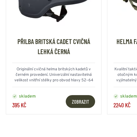
PŘILBA BRITSKÁ CADET CVIČNÁ
HELMA F
LEHKÁ ČERNÁ
Originální cvičná helma britských kadetů v
Kvalitní takt
černém provedení. Univerzální nastavitelná
otočným ko
velikost vnitřní stélky pro obvod hlavy 52–64
vyjímatelný
cm.
skladem
skladem
ZOBRAZIT
395 KČ
2240 KČ