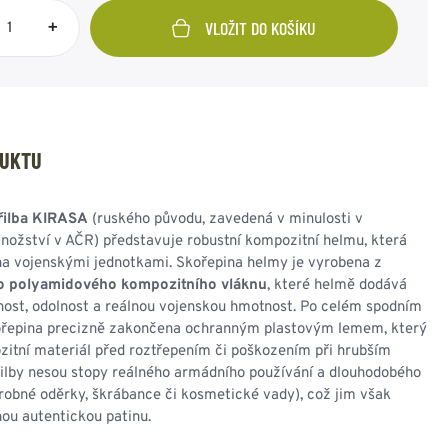
NESMEKY -
protiskluzové návleky
+
VLOŽIT DO KOŠÍKU
KAMAŠE - holeňové
návleky
OSTATNÍ
PŘÍSLUŠENSTVÍ
DUKTU
řilba KIRASA
(ruského původu, zavedená v minulosti v
ERMOPRÁDLO
VESTY
žství v AČR) představuje robustní kompozitní helmu, která
na vojenskými jednotkami. Skořepina helmy je vyrobena z
VESTY LETNÍ
o polyamidového kompozitního vláknu
, které helmě dodává
NEZATEPLENÉ
nost, odolnost a reálnou vojenskou hmotnost. Po celém spodním
VESTY ZATEPLENÉ
ořepina precizně zakončena ochranným plastovým lemem, který
zitní materiál před roztřepením či poškozením při hrubším
řilby nesou stopy reálného armádního používání a dlouhodobého
robné oděrky, škrábance či kosmetické vady), což jim však
ou autentickou patinu.