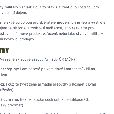
ý military vzhled:
Použitý stav s autentickou patinou pro
 vizuální dojem.
a je skvělou volbou pro
sběratele moderních přileb a výstroje
ojenské historie, airsoftové nadšence, jako rekvizita pro
dstavení, filmové produkce, focení, nebo jako stylová military
lubovny či prodejny.
TRY
yřazené skladové zásoby Armády ČR (AČR)
 skořepiny:
Laminátové polyamidové kompozitní vlákno,
 lem
ží:
Použité (vyřazené armádní přebytky s kosmetickými
užívání)
ká ochrana:
Bez balistické odolnosti a certifikace CE
lský předmět)