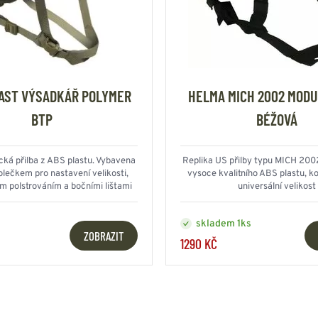
AST VÝSADKÁŘ POLYMER
HELMA MICH 2002 MOD
BTP
BÉŽOVÁ
ická přilba z ABS plastu. Vybavena
Replika US přilby typu MICH 200
lečkem pro nastavení velikosti,
vysoce kvalitního ABS plastu, ko
m polstrováním a bočními lištami
universální velikost
skladem 1ks
ZOBRAZIT
1290 KČ