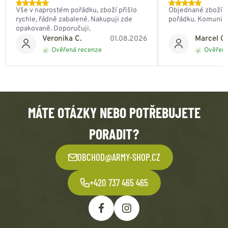
Vše v naprostém pořádku, zboží přišlo
Objednané zboží do
rychle, řádně zabalené. Nakupuji zde
pořádku. Komunik
opakovaně. Doporučuji.
Veronika C.
Marcel Ch
01.08.2026
Ověřená recenze
Ověřená
MÁTE OTÁZKY NEBO POTŘEBUJETE
PORADIT?
OBCHOD@ARMY-SHOP.CZ
+420 737 465 465