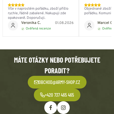
Vše v naprostém pořádku, zboží přišlo
Objednané zboží do
rychle, řádně zabalené. Nakupuji zde
pořádku. Komunik
opakovaně. Doporučuji.
Veronika C.
Marcel Ch
01.08.2026
Ověřená recenze
Ověřená
MÁTE OTÁZKY NEBO POTŘEBUJETE
PORADIT?
OBCHOD@ARMY-SHOP.CZ
+420 737 465 465