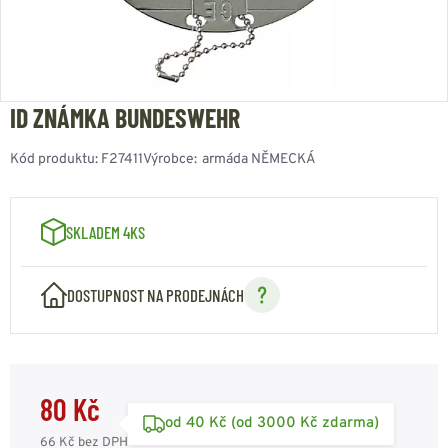
ID ZNÁMKA BUNDESWEHR
Kód produktu:
F27411
Výrobce:
armáda NĚMECKÁ
SKLADEM 4KS
DOSTUPNOST NA PRODEJNÁCH
80 Kč
od 40 Kč (od 3000 Kč zdarma)
66 Kč
bez DPH