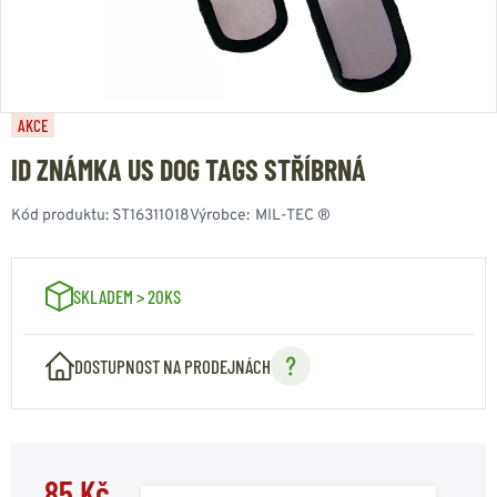
AKCE
ID ZNÁMKA US DOG TAGS STŘÍBRNÁ
Kód produktu:
ST16311018
Výrobce:
MIL-TEC ®
SKLADEM > 20KS
DOSTUPNOST NA PRODEJNÁCH
85 Kč