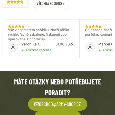
VŠECHNA HODNOCENÍ
Vše v naprostém pořádku, zboží přišlo
Objednané zboží do
rychle, řádně zabalené. Nakupuji zde
pořádku. Komunik
opakovaně. Doporučuji.
Veronika C.
Marcel Ch
01.08.2026
Ověřená recenze
Ověřená
MÁTE OTÁZKY NEBO POTŘEBUJETE
PORADIT?
OBCHOD@ARMY-SHOP.CZ