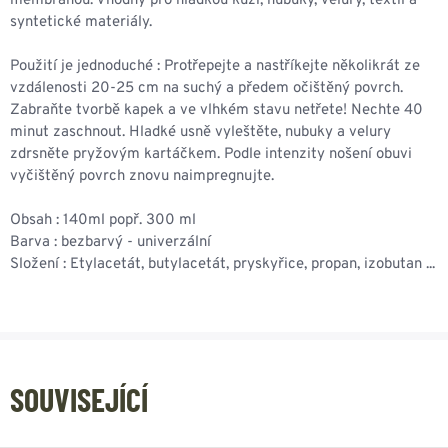
membránou. Vhodný pro hladkou kůži, nubuky, velury, textil a
syntetické materiály.
Použití je jednoduché : Protřepejte a nastříkejte několikrát ze
vzdálenosti 20-25 cm na suchý a předem očištěný povrch.
Zabraňte tvorbě kapek a ve vlhkém stavu netřete! Nechte 40
minut zaschnout. Hladké usně vyleštěte, nubuky a velury
zdrsněte pryžovým kartáčkem. Podle intenzity nošení obuvi
vyčištěný povrch znovu naimpregnujte.
Obsah : 140ml popř. 300 ml
Barva : bezbarvý - univerzální
Složení : Etylacetát, butylacetát, pryskyřice, propan, izobutan ...
SOUVISEJÍCÍ