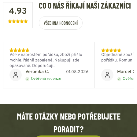
CO O NÁS ŘÍKAJÍ NAŠI ZÁKAZNÍCI
4.93
VŠECHNA HODNOCENÍ
Vše v naprostém pořádku, zboží přišlo
Objednané zboží do
rychle, řádně zabalené. Nakupuji zde
pořádku. Komunik
opakovaně. Doporučuji.
Veronika C.
Marcel Ch
01.08.2026
Ověřená recenze
Ověřená
MÁTE OTÁZKY NEBO POTŘEBUJETE
PORADIT?