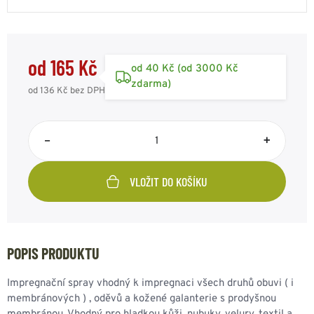
od 165 Kč
od 40 Kč (od 3000 Kč
zdarma)
od 136 Kč
bez DPH
–
+
VLOŽIT DO KOŠÍKU
POPIS PRODUKTU
Impregnační spray vhodný k impregnaci všech druhů obuvi ( i
membránových ) , oděvů a kožené galanterie s prodyšnou